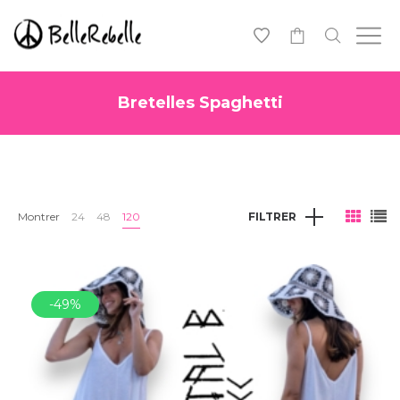
0
Bretelles Spaghetti
Montrer
24
48
120
FILTRER
-49%