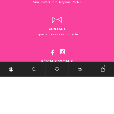
Visa, MasterCard, PayPal, TWINT
CONTACT
cliquer ici pour nous contacter
RÉSEAUX SOCIAUX
suivez-nous!
0
2025 BelleRebelle.ch |
Conditions générales de vente
|
Mentions légales
|