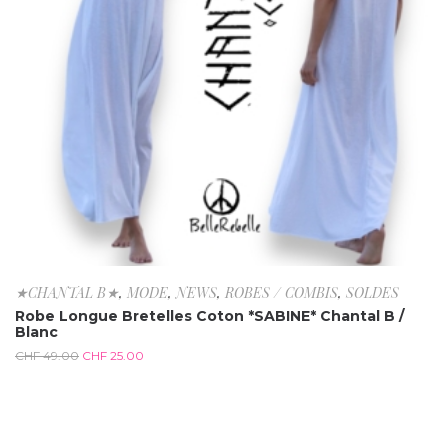
★CHANTAL B★
,
MODE
,
NEWS
,
ROBES / COMBIS
,
SOLDES
Robe Longue Bretelles Coton *SABINE* Chantal B /
Blanc
CHF
49.00
CHF
25.00