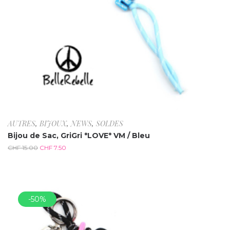
AUTRES
,
BIJOUX
,
NEWS
,
SOLDES
Bijou de Sac, GriGri *LOVE* VM / Bleu
CHF
15.00
CHF
7.50
-50%