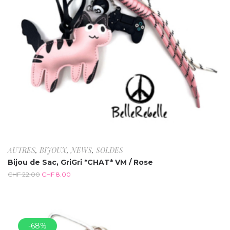
AUTRES
,
BIJOUX
,
NEWS
,
SOLDES
Bijou de Sac, GriGri *CHAT* VM / Rose
CHF
22.00
CHF
8.00
-68%