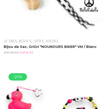
AUTRES
,
BIJOUX
,
NEWS
,
SOLDES
Bijou de Sac, GriGri *NOUNOURS BIKER* VM / Blanc
CHF
25.00
CHF
8.00
-20%