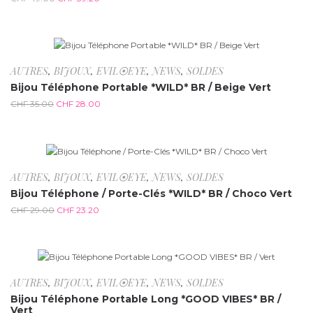
-20%
AUTRES
,
BIJOUX
,
EVIL⦿EYE
,
NEWS
,
SOLDES
Bijou Téléphone Portable *WILD* BR / Beige Vert
CHF
35.00
CHF
28.00
-20%
AUTRES
,
BIJOUX
,
EVIL⦿EYE
,
NEWS
,
SOLDES
Bijou Téléphone / Porte-Clés *WILD* BR / Choco Vert
CHF
29.00
CHF
23.20
-20%
AUTRES
,
BIJOUX
,
EVIL⦿EYE
,
NEWS
,
SOLDES
Bijou Téléphone Portable Long *GOOD VIBES* BR /
Vert