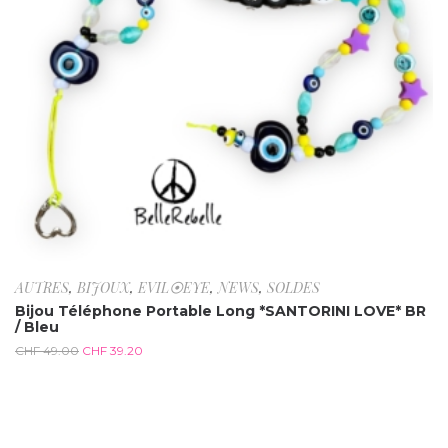
AUTRES
,
BIJOUX
,
EVIL⦿EYE
,
NEWS
,
SOLDES
Bijou Téléphone Portable Long *SANTORINI LOVE* BR
/ Bleu
CHF
49.00
CHF
39.20