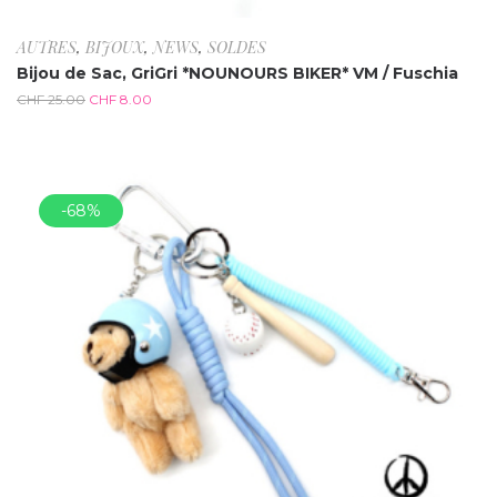
AUTRES
,
BIJOUX
,
NEWS
,
SOLDES
Bijou de Sac, GriGri *NOUNOURS BIKER* VM / Fuschia
CHF
25.00
CHF
8.00
-68%