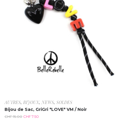
AUTRES
,
BIJOUX
,
NEWS
,
SOLDES
Bijou de Sac, GriGri *LOVE* VM / Noir
CHF
15.00
CHF
7.50