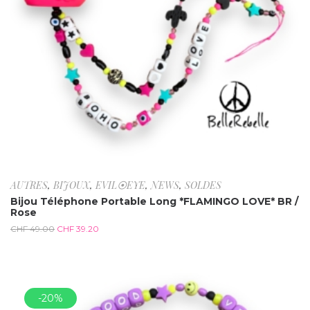
AUTRES
,
BIJOUX
,
EVIL⦿EYE
,
NEWS
,
SOLDES
Bijou Téléphone Portable Long *FLAMINGO LOVE* BR /
Rose
CHF
49.00
CHF
39.20
-20%