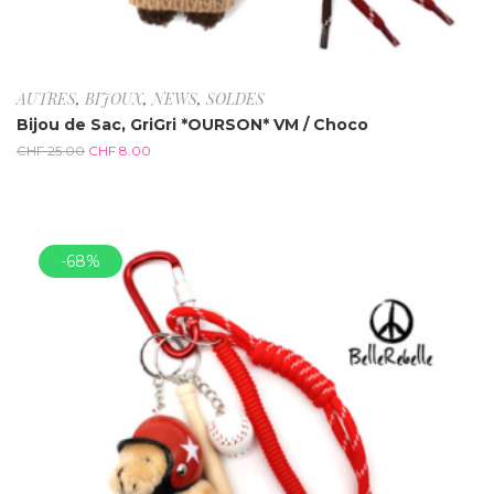
AUTRES
,
BIJOUX
,
NEWS
,
SOLDES
Bijou de Sac, GriGri *OURSON* VM / Choco
CHF
25.00
CHF
8.00
-68%