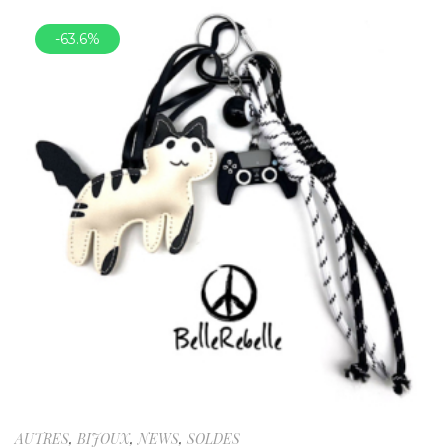
-63.6%
AUTRES
,
BIJOUX
,
NEWS
,
SOLDES