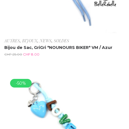
AUTRES
,
BIJOUX
,
NEWS
,
SOLDES
Bijou de Sac, GriGri *NOUNOURS BIKER* VM / Azur
CHF
25.00
CHF
8.00
-50%