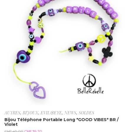
AUTRES
,
BIJOUX
,
EVIL⦿EYE
,
NEWS
,
SOLDES
Bijou Téléphone Portable Long *GOOD VIBES* BR /
Violet
CHF
49.00
CHF
39.20