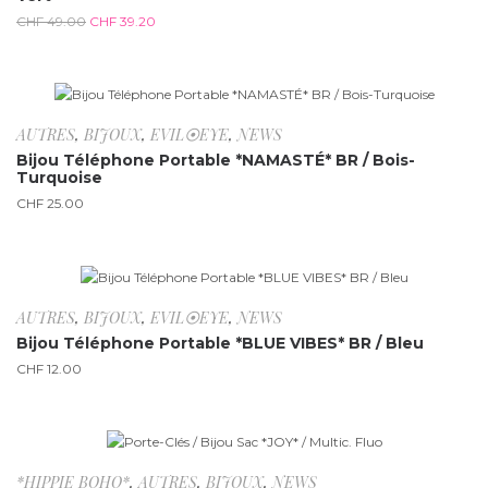
CHF
49.00
CHF
39.20
AUTRES
,
BIJOUX
,
EVIL⦿EYE
,
NEWS
Bijou Téléphone Portable *NAMASTÉ* BR / Bois-
Turquoise
CHF
25.00
AUTRES
,
BIJOUX
,
EVIL⦿EYE
,
NEWS
Bijou Téléphone Portable *BLUE VIBES* BR / Bleu
CHF
12.00
*HIPPIE BOHO*
,
AUTRES
,
BIJOUX
,
NEWS