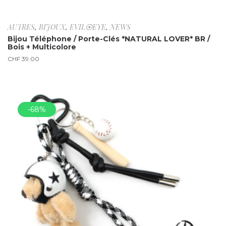
AUTRES
,
BIJOUX
,
EVIL⦿EYE
,
NEWS
Bijou Téléphone / Porte-Clés *NATURAL LOVER* BR /
Bois + Multicolore
CHF
39.00
-68%