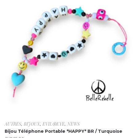
AUTRES
,
BIJOUX
,
EVIL⦿EYE
,
NEWS
Bijou Téléphone Portable *HAPPY* BR / Turquoise