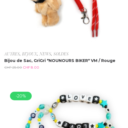
AUTRES
,
BIJOUX
,
NEWS
,
SOLDES
Bijou de Sac, GriGri *NOUNOURS BIKER* VM / Rouge
CHF
25.00
CHF
8.00
-20%