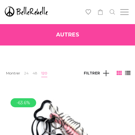
0
AUTRES
Montrer
24
48
120
FILTRER
-63.6%