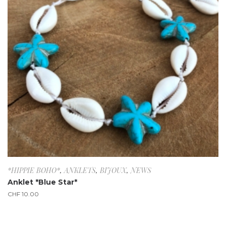
*HIPPIE BOHO*
,
ANKLETS
,
BIJOUX
,
NEWS
Anklet *Blue Star*
CHF
10.00