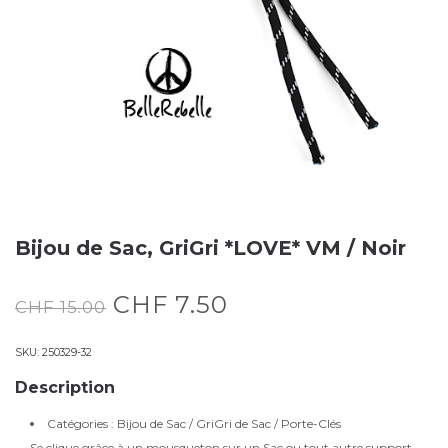
Bijou de Sac, GriGri *LOVE* VM / Noir
CHF
7.50
CHF
15.00
SKU:
250329-32
Description
Catégories : Bijou de Sac / GriGri de Sac / Porte-Clés
Se clique grâce à un mousqueton sur un Sac ou tout autre support