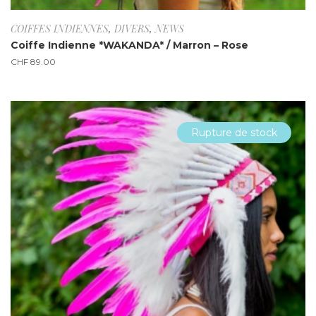
COIFFES INDIENNES
,
DIVERS
,
NEWS
Coiffe Indienne *WAKANDA* / Marron – Rose
CHF
89.00
Rupture de stock