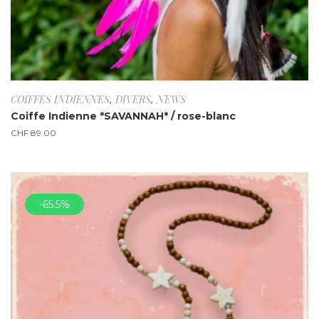
COIFFES INDIENNES
,
DIVERS
,
NEWS
Coiffe Indienne *SAVANNAH* / rose-blanc
CHF
89.00
-65.5%