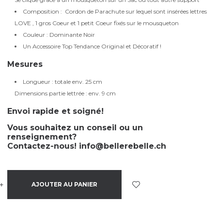
Composition : Cordon de Parachute sur lequel sont insérées lettres
LOVE , 1 gros Coeur et 1 petit Coeur fixés sur le mousqueton
Couleur : Dominante Noir
Un Accessoire Top Tendance Original et Décoratif !
Mesures
Longueur : totale env. 25 cm
Dimensions partie lettrée : env. 9 cm
Envoi rapide et soigné!
Vous souhaitez un conseil ou un
renseignement?
Contactez-nous!
info@bellerebelle.ch
+
-
AJOUTER AU PANIER