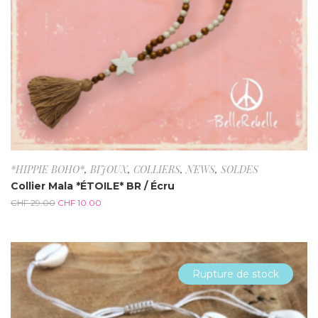
*HIPPIE BOHO*
,
BIJOUX
,
COLLIERS
,
NEWS
,
SOLDES
Collier Mala *ÉTOILE* BR / Écru
CHF
29.00
CHF
10.00
Rupture de stock