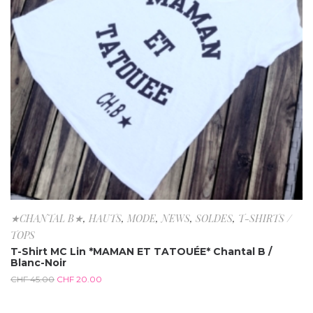
★CHANTAL B★
,
HAUTS
,
MODE
,
NEWS
,
SOLDES
,
T-SHIRTS /
TOPS
T-Shirt MC Lin *MAMAN ET TATOUÉE* Chantal B /
Blanc-Noir
CHF
45.00
CHF
20.00