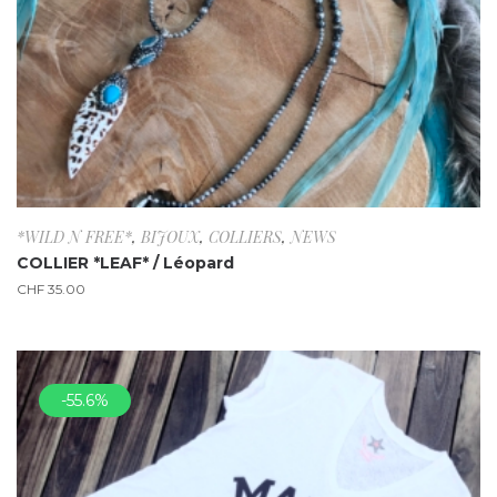
*WILD N FREE*
,
BIJOUX
,
COLLIERS
,
NEWS
COLLIER *LEAF* / Léopard
CHF
35.00
-55.6%