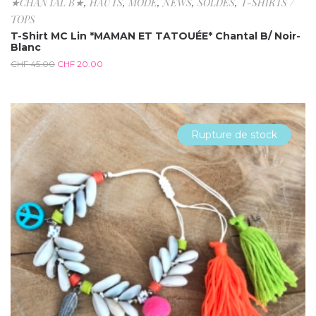
★CHANTAL B★
,
HAUTS
,
MODE
,
NEWS
,
SOLDES
,
T-SHIRTS /
TOPS
T-Shirt MC Lin *MAMAN ET TATOUÉE* Chantal B/ Noir-
Blanc
CHF
45.00
CHF
20.00
Rupture de stock