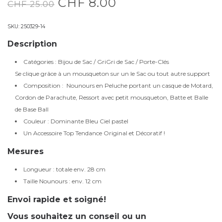
CHF
8.00
CHF
25.00
SKU:
250329-14
Description
Catégories : Bijou de Sac / GriGri de Sac / Porte-Clés
Se clique grâce à un mousqueton sur un le Sac ou tout autre support
Composition : Nounours en Peluche portant un casque de Motard,
Cordon de Parachute, Ressort avec petit mousqueton, Batte et Balle
de Base Ball
Couleur : Dominante Bleu Ciel pastel
Un Accessoire Top Tendance Original et Décoratif !
Mesures
Longueur : totale env. 28 cm
Taille Nounours : env. 12 cm
Envoi rapide et soigné!
Vous souhaitez un conseil ou un