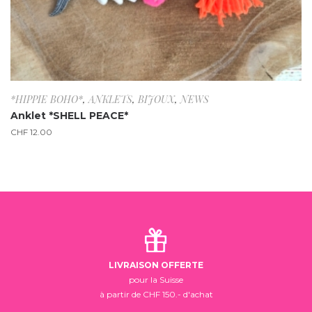
*HIPPIE BOHO*
,
ANKLETS
,
BIJOUX
,
NEWS
Anklet *SHELL PEACE*
CHF
12.00
LIVRAISON OFFERTE
pour la Suisse
à partir de CHF 150.- d'achat