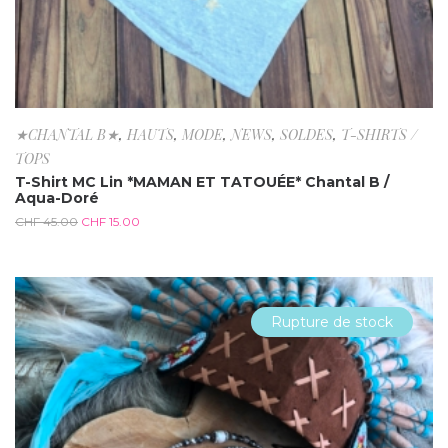
★CHANTAL B★
,
HAUTS
,
MODE
,
NEWS
,
SOLDES
,
T-SHIRTS /
TOPS
T-Shirt MC Lin *MAMAN ET TATOUÉE* Chantal B /
Aqua-Doré
CHF
45.00
CHF
15.00
Rupture de stock