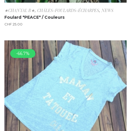
★CHANTAL B★
,
CHÂLES-FOULARDS-ÉCHARPES
,
NEWS
Foulard *PEACE* / Couleurs
CHF
25.00
-66.7%