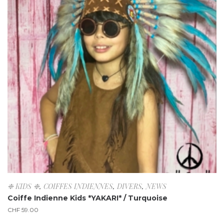
❉ KIDS ❉
,
COIFFES INDIENNES
,
DIVERS
,
NEWS
Coiffe Indienne Kids *YAKARI* / Turquoise
CHF
59.00