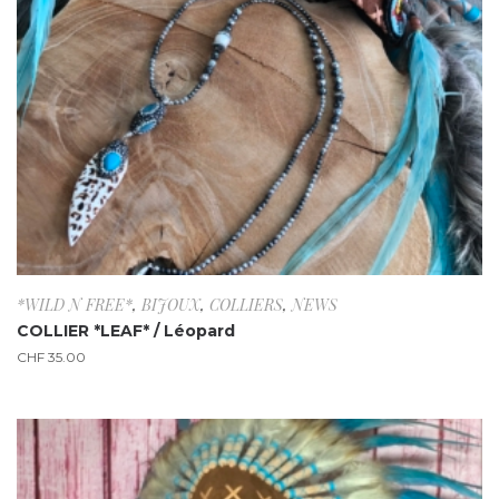
*WILD N FREE*
,
BIJOUX
,
COLLIERS
,
NEWS
COLLIER *LEAF* / Léopard
CHF
35.00