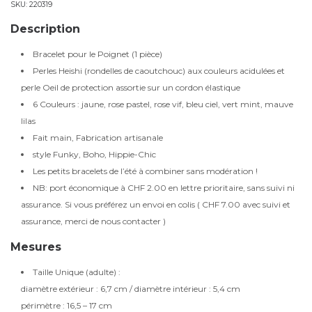
SKU:
220319
Description
Bracelet pour le Poignet (1 pièce)
Perles Heishi (rondelles de caoutchouc) aux couleurs acidulées et
perle Oeil de protection assortie sur un cordon élastique
6 Couleurs : jaune, rose pastel, rose vif, bleu ciel, vert mint, mauve
lilas
Fait main, Fabrication artisanale
style Funky, Boho, Hippie-Chic
Les petits bracelets de l’été à combiner sans modération !
NB: port économique à CHF 2.00 en lettre prioritaire, sans suivi ni
assurance. Si vous préférez un envoi en colis ( CHF 7.00 avec suivi et
assurance, merci de nous contacter )
Mesures
Taille Unique (adulte) :
diamètre extérieur : 6,7 cm / diamètre intérieur : 5,4 cm
périmètre : 16,5 – 17 cm