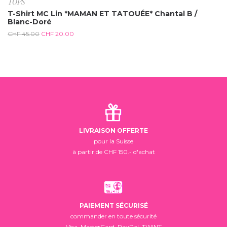
TOPS
T-Shirt MC Lin *MAMAN ET TATOUÉE* Chantal B /
Blanc-Doré
CHF
45.00
CHF
20.00
LIVRAISON OFFERTE
pour la Suisse
à partir de CHF 150.- d'achat
PAIEMENT SÉCURISÉ
commander en toute sécurité
Visa, MasterCard, PayPal, TWINT