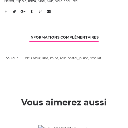
Heishi
,
Hippie
,
Ibiza
,
Mati
,
Sun
,
Wild and Free
INFORMATIONS COMPLÉMENTAIRES
couleur
bleu azur
,
lilas
,
mint
,
rose pastel
,
jaune
,
rose vif
Vous aimerez aussi