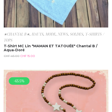
★CHANTAL B★
,
HAUTS
,
MODE
,
NEWS
,
SOLDES
,
T-SHIRTS /
TOPS
T-Shirt MC Lin *MAMAN ET TATOUÉE* Chantal B /
Aqua-Doré
CHF
45.00
CHF
15.00
-65.5%