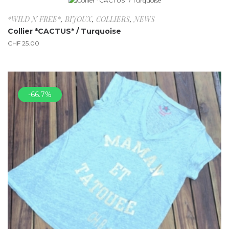
*WILD N FREE*
,
BIJOUX
,
COLLIERS
,
NEWS
Collier *CACTUS* / Turquoise
CHF
25.00
-66.7%