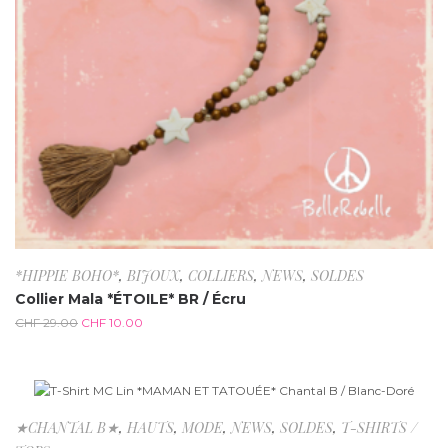
*HIPPIE BOHO*
,
BIJOUX
,
COLLIERS
,
NEWS
,
SOLDES
Collier Mala *ÉTOILE* BR / Écru
CHF
29.00
CHF
10.00
-55.6%
★CHANTAL B★
,
HAUTS
,
MODE
,
NEWS
,
SOLDES
,
T-SHIRTS /