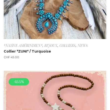
*NATIVE AMÉRINDIEN*
,
BIJOUX
,
COLLIERS
,
NEWS
Collier *ZUNI* / Turquoise
CHF
45.00
-65.5%