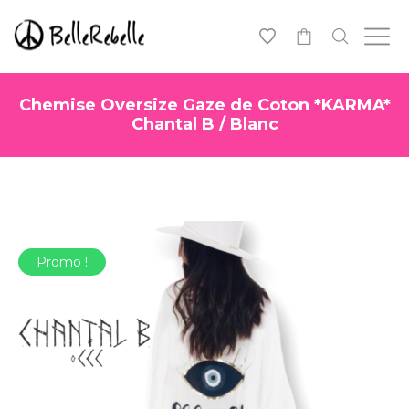
0
Chemise Oversize Gaze de Coton *KARMA*
Chantal B / Blanc
Promo !