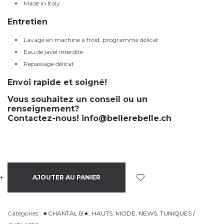
Made in Italy
Entretien
Lavage en machine à froid, programme délicat
Eau de javel interdite
Repassage délicat
Envoi rapide et soigné!
Vous souhaitez un conseil ou un
renseignement?
Contactez-nous!
info@bellerebelle.ch
+
-
AJOUTER AU PANIER
Catégories :
★CHANTAL B★
,
HAUTS
,
MODE
,
NEWS
,
TUNIQUES /