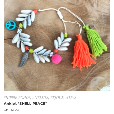
*HIPPIE BOHO*
,
ANKLETS
,
BIJOUX
,
NEWS
Anklet *SHELL PEACE*
CHF
12.00