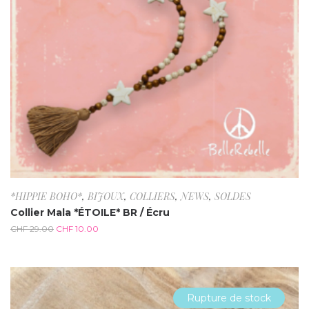
*HIPPIE BOHO*
,
BIJOUX
,
COLLIERS
,
NEWS
,
SOLDES
Collier Mala *ÉTOILE* BR / Écru
CHF
29.00
CHF
10.00
Rupture de stock