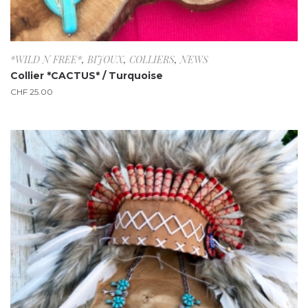
*WILD N FREE*
,
BIJOUX
,
COLLIERS
,
NEWS
Collier *CACTUS* / Turquoise
CHF
25.00