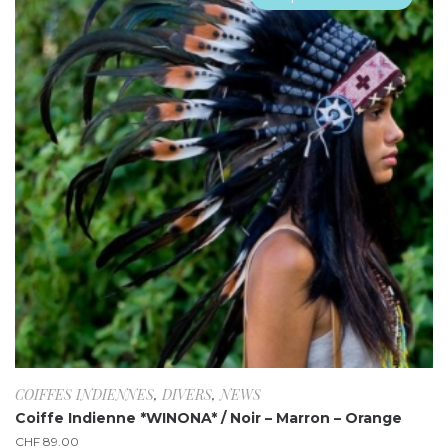
COIFFES INDIENNES
,
DIVERS
,
NEWS
Coiffe Indienne *WINONA* / Noir – Marron – Orange
CHF
89.00