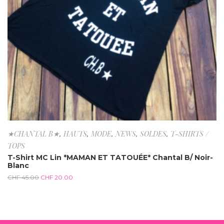
★CHANTAL B★
,
HAUTS
,
MODE
,
NEWS
,
SOLDES
,
T-SHIRTS /
TOPS
T-Shirt MC Lin *MAMAN ET TATOUÉE* Chantal B/ Noir-
Blanc
CHF
45.00
CHF
20.00