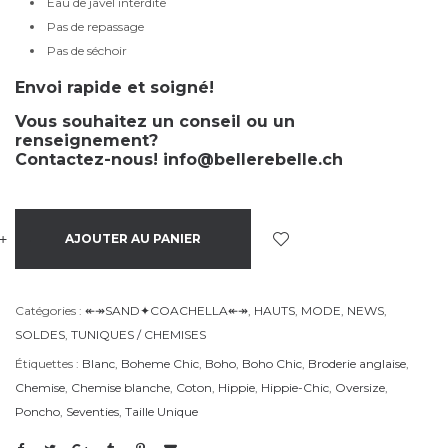
Eau de javel interdite
Pas de repassage
Pas de séchoir
Envoi rapide et soigné!
Vous souhaitez un conseil ou un
renseignement?
Contactez-nous!
info@bellerebelle.ch
+
-
AJOUTER AU PANIER
Catégories :
↞↠SAND✦COACHELLA↞↠
,
HAUTS
,
MODE
,
NEWS
,
SOLDES
,
TUNIQUES / CHEMISES
Étiquettes :
Blanc
,
Boheme Chic
,
Boho
,
Boho Chic
,
Broderie anglaise
,
Chemise
,
Chemise blanche
,
Coton
,
Hippie
,
Hippie-Chic
,
Oversize
,
Poncho
,
Seventies
,
Taille Unique