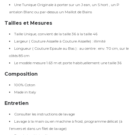
Une Tunique Originale à porter sur un J ean, un S hort , un P
antalon Blanc ou par-dessus un Maillot de Bains
Tailles et Mesures
Taille Unique, convient de la taille 36 à la taille 46
Largeur ( Couture Aisselle à Couture Aisselle) : illimité
Longueur ( Couture Epaule au Bas ) : au centre : env. 70 cm, sur le
côtés 85 cm
Le modèle mesure 1.63 m et porte habituellement une taille 36
Composition
100% Coton
Made in Italy
Entretien
Consulter les instructions de lavage
Lavage à la main ou en machine à froid, programme délicat (à
l’envers et dans un filet de lavage)