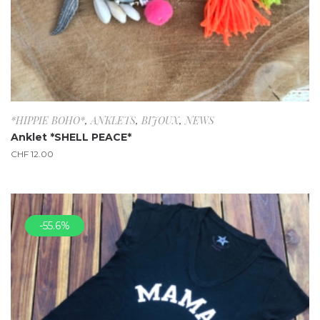
*HIPPIE BOHO*
,
ANKLETS
,
BIJOUX
,
NEWS
Anklet *SHELL PEACE*
CHF
12.00
-55.6%