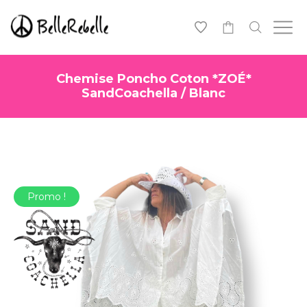
0
Chemise Poncho Coton *ZOÉ*
SandCoachella / Blanc
Promo !