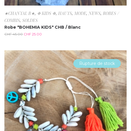
★CHANTAL B★
,
❉ KIDS ❉
,
HAUTS
,
MODE
,
NEWS
,
ROBES /
COMBIS
,
SOLDES
Robe *BOHEMIA KIDS* CHB / Blanc
CHF
45.00
CHF
25.00
Rupture de stock