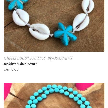
*HIPPIE BOHO*
,
ANKLETS
,
BIJOUX
,
NEWS
Anklet *Blue Star*
CHF
10.00