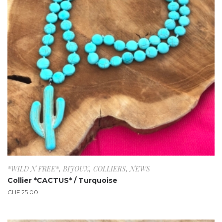
*WILD N FREE*
,
BIJOUX
,
COLLIERS
,
NEWS
Collier *CACTUS* / Turquoise
CHF
25.00