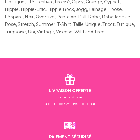
Elastique
Eté
Festival
Froissé
Gipsy
Grunge
Gypset
Hippie
Hippie-Chic
Hippie Rock
Jogg
Lainage
Loose
Léopard
Noir
Oversize
Pantalon
Pull
Robe
Robe longue
Rose
Stretch
Summer
T-Shirt
Taille Unique
Tricot
Tunique
Turquoise
Uni
Vintage
Viscose
Wild and Free
LIVRAISON OFFERTE
pour la Suisse
à partir de CHF 150.- d'achat
PAIEMENT SÉCURISÉ