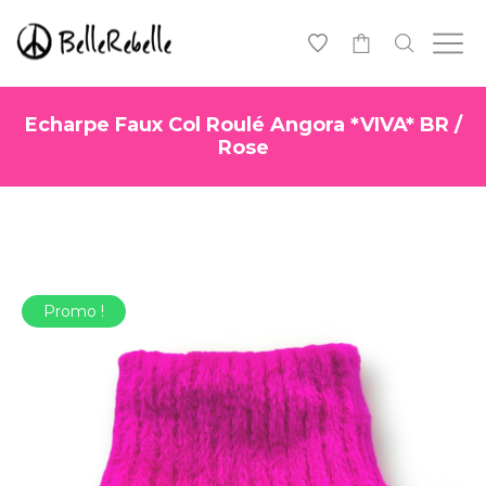
0
Echarpe Faux Col Roulé Angora *VIVA* BR /
Rose
Promo !