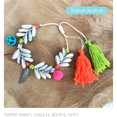
Rupture de stock
*HIPPIE BOHO*
,
ANKLETS
,
BIJOUX
,
NEWS