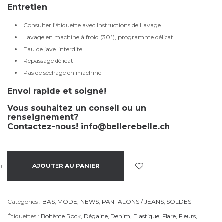
Entretien
Consulter l’étiquette avec Instructions de Lavage
Lavage en machine à froid (30°), programme délicat
Eau de javel interdite
Repassage délicat
Pas de séchage en machine
Envoi rapide et soigné!
Vous souhaitez un conseil ou un
renseignement?
Contactez-nous!
info@bellerebelle.ch
+
-
AJOUTER AU PANIER
Catégories :
BAS
,
MODE
,
NEWS
,
PANTALONS / JEANS
,
SOLDES
Étiquettes :
Bohème Rock
,
Dégaine
,
Denim
,
Elastique
,
Flare
,
Fleurs
,