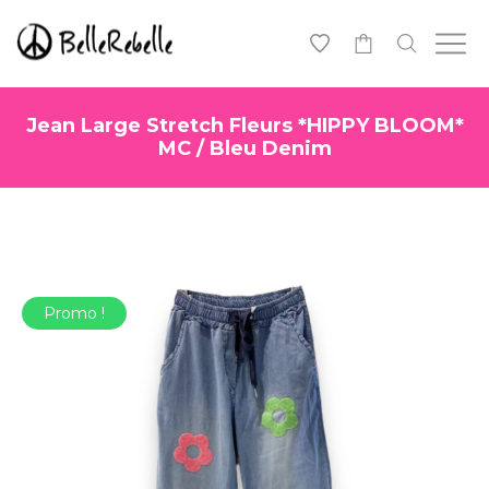
0
Jean Large Stretch Fleurs *HIPPY BLOOM*
MC / Bleu Denim
Promo !