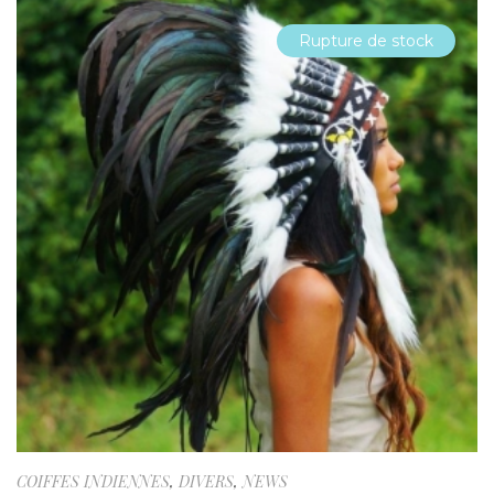
Rupture de stock
COIFFES INDIENNES
,
DIVERS
,
NEWS