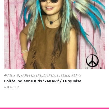
❉ KIDS ❉
,
COIFFES INDIENNES
,
DIVERS
,
NEWS
Coiffe Indienne Kids *YAKARI* / Turquoise
CHF
59.00