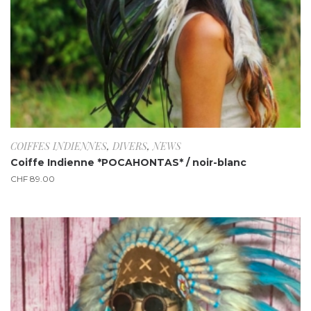
COIFFES INDIENNES
,
DIVERS
,
NEWS
Coiffe Indienne *POCAHONTAS* / noir-blanc
CHF
89.00