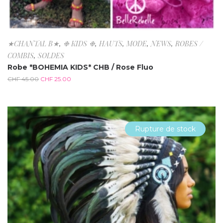
★CHANTAL B★
,
❉ KIDS ❉
,
HAUTS
,
MODE
,
NEWS
,
ROBES /
COMBIS
,
SOLDES
Robe *BOHEMIA KIDS* CHB / Rose Fluo
CHF
45.00
CHF
25.00
Rupture de stock