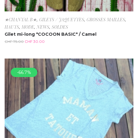
★CHANTAL B★
,
GILETS / JAQUETTES
,
GROSSES MAILLES
,
HAUTS
,
MODE
,
NEWS
,
SOLDES
Gilet mi-long *COCOON BASIC* / Camel
CHF
75.00
CHF
30.00
-66.7%