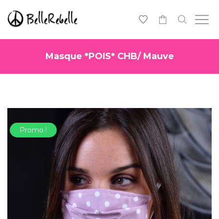
0
Masque *POIS* CHB/ Mauve
Promo !