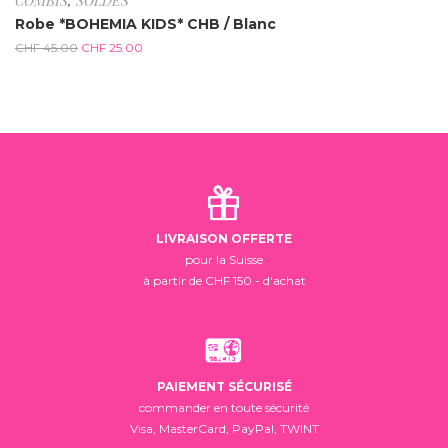
COMBIS
,
SOLDES
Robe *BOHEMIA KIDS* CHB / Blanc
CHF
45.00
CHF
25.00
LIVRAISON OFFERTE
pour la Suisse
à partir de CHF 150.- d'achat
PAIEMENT SÉCURISÉ
commander en toute sécurité
Visa, MasterCard, PayPal, TWINT