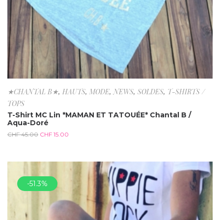
★CHANTAL B★
,
HAUTS
,
MODE
,
NEWS
,
SOLDES
,
T-SHIRTS /
TOPS
T-Shirt MC Lin *MAMAN ET TATOUÉE* Chantal B /
Aqua-Doré
CHF
45.00
CHF
15.00
-51.3%