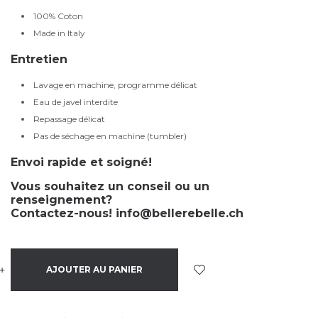
100% Coton
Made in Italy
Entretien
Lavage en machine, programme délicat
Eau de javel interdite
Repassage délicat
Pas de séchage en machine (tumbler)
Envoi rapide et soigné!
Vous souhaitez un conseil ou un
renseignement?
Contactez-nous!
info@bellerebelle.ch
+
-
AJOUTER AU PANIER