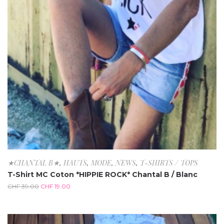
★CHANTAL B★
,
HAUTS
,
MODE
,
NEWS
,
T-SHIRTS / TOPS
T-Shirt MC Coton *HIPPIE ROCK* Chantal B / Blanc
CHF
39.00
CHF
19.00