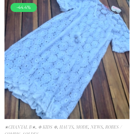
-44.4%
★CHANTAL B★
,
❉ KIDS ❉
,
HAUTS
,
MODE
,
NEWS
,
ROBES /