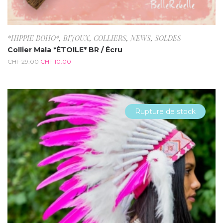
*HIPPIE BOHO*
,
BIJOUX
,
COLLIERS
,
NEWS
,
SOLDES
Collier Mala *ÉTOILE* BR / Écru
CHF
29.00
CHF
10.00
Rupture de stock