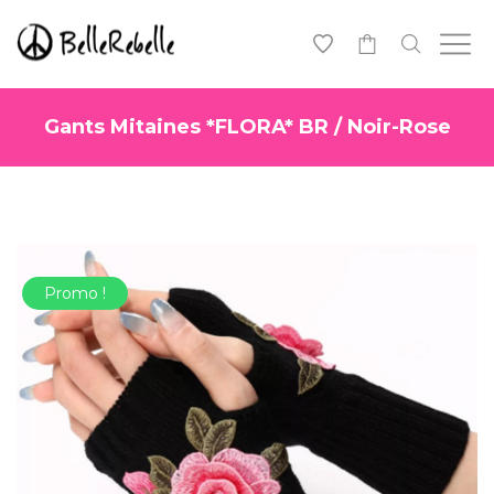
0
Gants Mitaines *FLORA* BR / Noir-Rose
Promo !