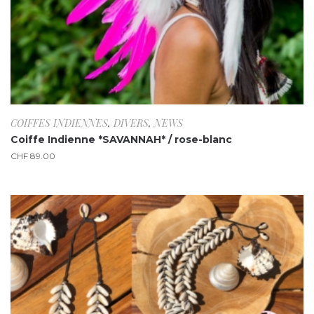
COIFFES INDIENNES
,
DIVERS
,
NEWS
Coiffe Indienne *SAVANNAH* / rose-blanc
CHF
89.00