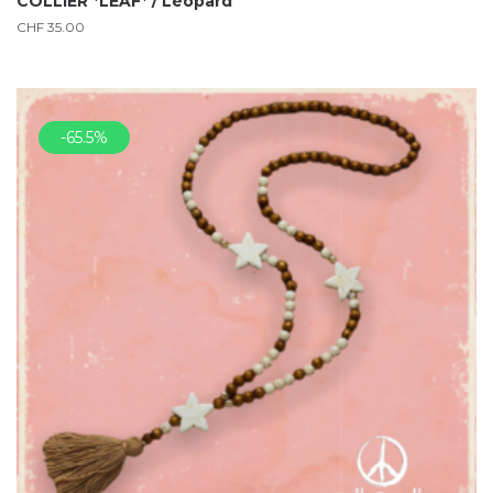
COLLIER *LEAF* / Léopard
CHF
35.00
-65.5%