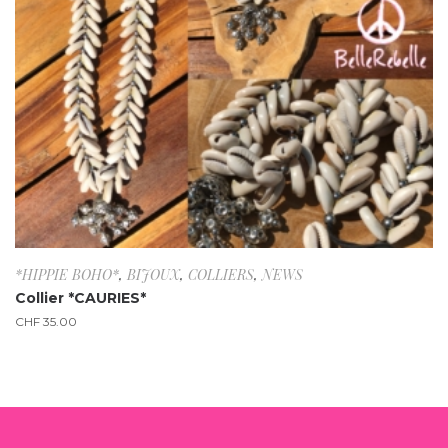
*HIPPIE BOHO*
,
BIJOUX
,
COLLIERS
,
NEWS
Collier *CAURIES*
CHF
35.00