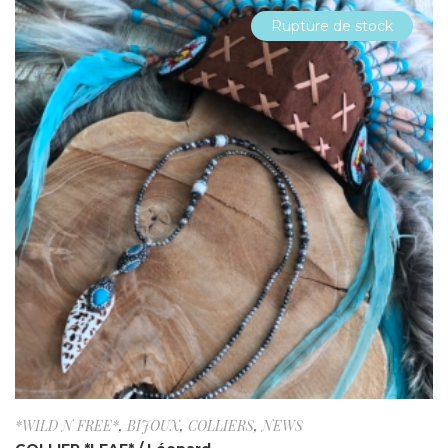
Rupture de stock
*WILD N FREE*
,
BIJOUX
,
COLLIERS
,
NEWS