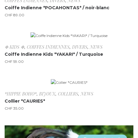
COIFFES INDIENNES
,
DIVERS
,
NEWS
Coiffe Indienne *POCAHONTAS* / noir-blanc
CHF
89.00
❉ KIDS ❉
,
COIFFES INDIENNES
,
DIVERS
,
NEWS
Coiffe Indienne Kids *YAKARI* / Turquoise
CHF
59.00
*HIPPIE BOHO*
,
BIJOUX
,
COLLIERS
,
NEWS
Collier *CAURIES*
CHF
35.00