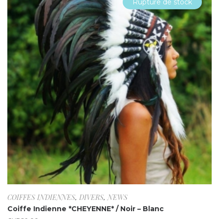
Rupture de stock
COIFFES INDIENNES
,
DIVERS
,
NEWS
Coiffe Indienne *CHEYENNE* / Noir – Blanc