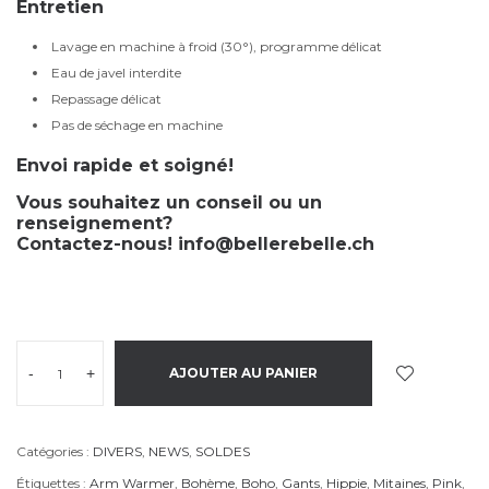
Entretien
Lavage en machine à froid (30°), programme délicat
Eau de javel interdite
Repassage délicat
Pas de séchage en machine
Envoi rapide et soigné!
Vous souhaitez un conseil ou un
renseignement?
Contactez-nous!
info@bellerebelle.ch
-
+
AJOUTER AU PANIER
Catégories :
DIVERS
,
NEWS
,
SOLDES
Étiquettes :
Arm Warmer
,
Bohème
,
Boho
,
Gants
,
Hippie
,
Mitaines
,
Pink
,