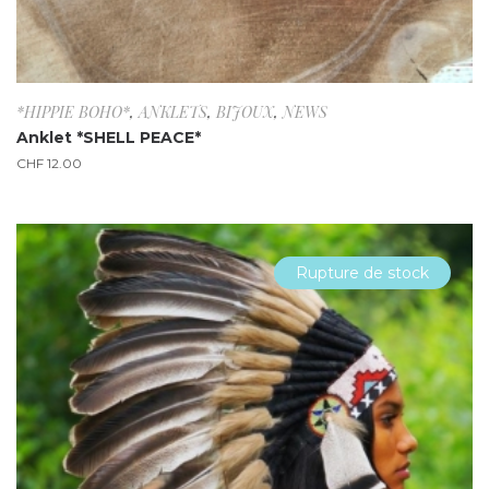
*HIPPIE BOHO*
,
ANKLETS
,
BIJOUX
,
NEWS
Anklet *SHELL PEACE*
CHF
12.00
Rupture de stock