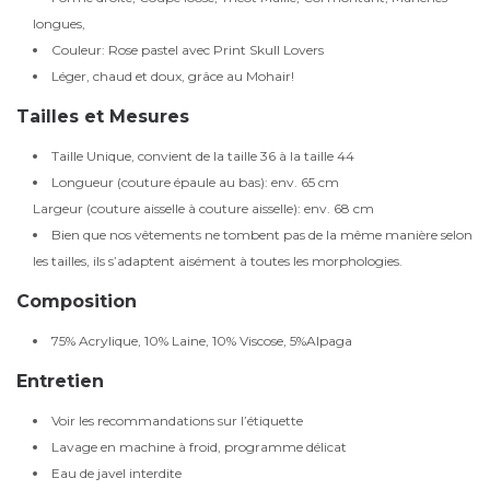
longues,
Couleur: Rose pastel avec Print Skull Lovers
Léger, chaud et doux, grâce au Mohair!
Tailles et Mesures
Taille Unique, convient de la taille 36 à la taille 44
Longueur (couture épaule au bas): env. 65 cm
Largeur (couture aisselle à couture aisselle): env. 68 cm
Bien que nos vêtements ne tombent pas de la même manière selon
les tailles, ils s’adaptent aisément à toutes les morphologies.
Composition
75% Acrylique, 10% Laine, 10% Viscose, 5%Alpaga
Entretien
Voir les recommandations sur l’étiquette
Lavage en machine à froid, programme délicat
Eau de javel interdite