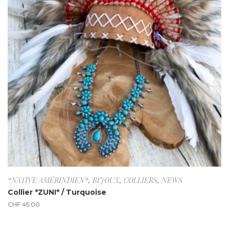
*NATIVE AMÉRINDIEN*
,
BIJOUX
,
COLLIERS
,
NEWS
Collier *ZUNI* / Turquoise
CHF
45.00