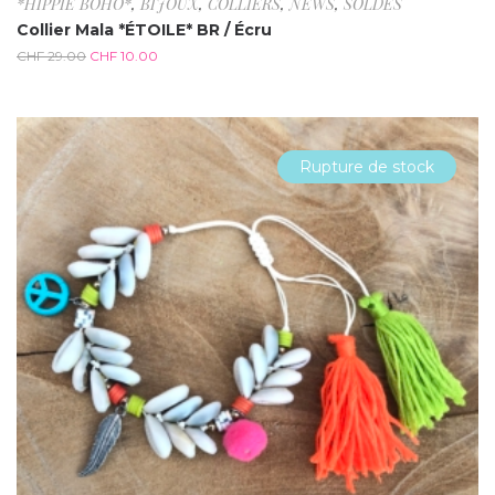
*HIPPIE BOHO*
,
BIJOUX
,
COLLIERS
,
NEWS
,
SOLDES
Collier Mala *ÉTOILE* BR / Écru
CHF
29.00
CHF
10.00
Rupture de stock