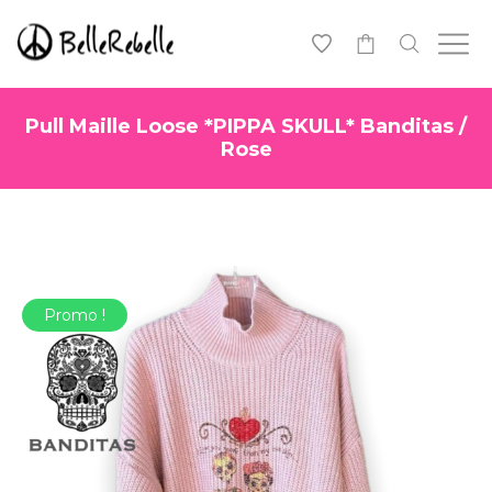
0
Pull Maille Loose *PIPPA SKULL* Banditas /
Rose
Promo !