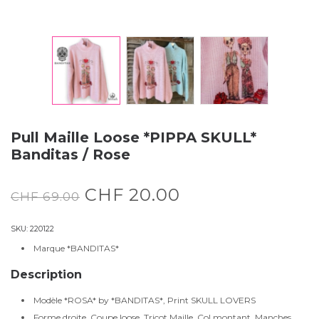
Pull Maille Loose *PIPPA SKULL*
Banditas / Rose
CHF
20.00
CHF
69.00
SKU:
220122
Marque *BANDITAS*
Description
Modèle *ROSA* by *BANDITAS*, Print SKULL LOVERS
Forme droite, Coupe loose, Tricot Maille, Col montant, Manches