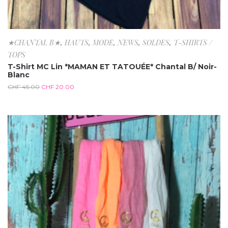
★CHANTAL B★
,
HAUTS
,
MODE
,
NEWS
,
SOLDES
,
T-SHIRTS /
TOPS
T-Shirt MC Lin *MAMAN ET TATOUÉE* Chantal B/ Noir-
Blanc
CHF
45.00
CHF
20.00