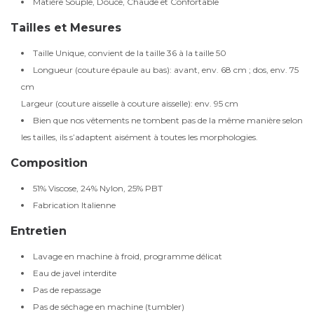
Matière Souple, Douce, Chaude et Confortable
Tailles et Mesures
Taille Unique, convient de la taille 36 à la taille 50
Longueur (couture épaule au bas): avant, env. 68 cm ; dos, env. 75
cm
Largeur (couture aisselle à couture aisselle): env. 95 cm
Bien que nos vêtements ne tombent pas de la même manière selon
les tailles, ils s’adaptent aisément à toutes les morphologies.
Composition
51% Viscose, 24% Nylon, 25% PBT
Fabrication Italienne
Entretien
Lavage en machine à froid, programme délicat
Eau de javel interdite
Pas de repassage
Pas de séchage en machine (tumbler)