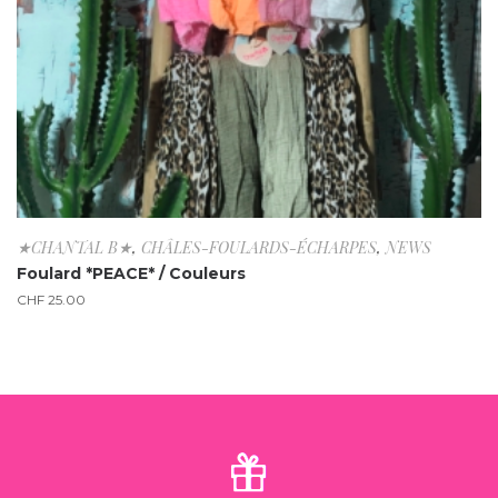
★CHANTAL B★
,
CHÂLES-FOULARDS-ÉCHARPES
,
NEWS
Foulard *PEACE* / Couleurs
CHF
25.00