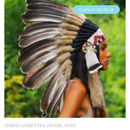
Rupture de stock
COIFFES INDIENNES
,
DIVERS
,
NEWS