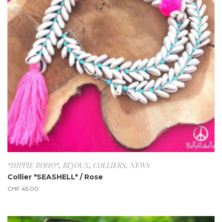
*HIPPIE BOHO*
,
BIJOUX
,
COLLIERS
,
NEWS
Collier *SEASHELL* / Rose
CHF
45.00