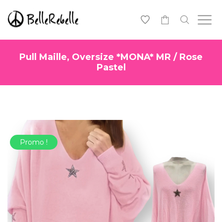
0
Pull Maille, Oversize *MONA* MR / Rose
Pastel
Promo !