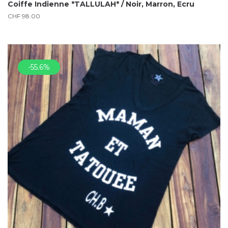
Coiffe Indienne *TALLULAH* / Noir, Marron, Ecru
CHF
98.00
-55.6%