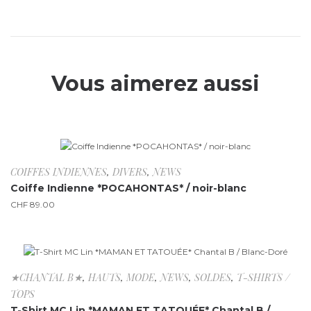
Vous aimerez aussi
Rupture de stock
COIFFES INDIENNES
,
DIVERS
,
NEWS
Coiffe Indienne *POCAHONTAS* / noir-blanc
CHF
89.00
-55.6%
★CHANTAL B★
,
HAUTS
,
MODE
,
NEWS
,
SOLDES
,
T-SHIRTS /
TOPS
T-Shirt MC Lin *MAMAN ET TATOUÉE* Chantal B /