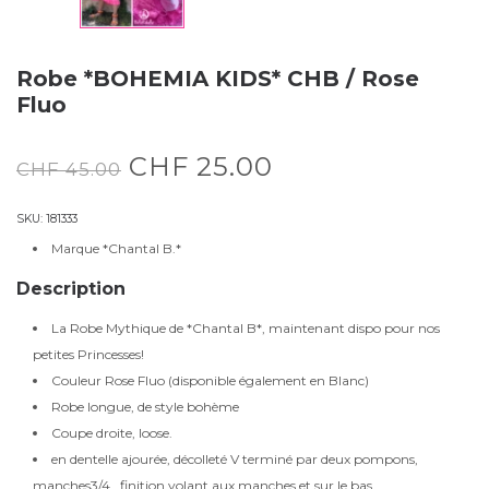
Robe *BOHEMIA KIDS* CHB / Rose
Fluo
CHF
25.00
CHF
45.00
SKU:
181333
Marque *Chantal B.*
Description
La Robe Mythique de *Chantal B*, maintenant dispo pour nos
petites Princesses!
Couleur Rose Fluo (disponible également en Blanc)
Robe longue, de style bohème
Coupe droite, loose.
en dentelle ajourée, décolleté V terminé par deux pompons,
manches3/4, finition volant aux manches et sur le bas.