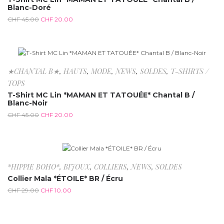
Blanc-Doré
CHF
45.00
CHF
20.00
-55.6%
★CHANTAL B★
,
HAUTS
,
MODE
,
NEWS
,
SOLDES
,
T-SHIRTS /
TOPS
T-Shirt MC Lin *MAMAN ET TATOUÉE* Chantal B /
Blanc-Noir
CHF
45.00
CHF
20.00
-65.5%
*HIPPIE BOHO*
,
BIJOUX
,
COLLIERS
,
NEWS
,
SOLDES
Collier Mala *ÉTOILE* BR / Écru
CHF
29.00
CHF
10.00