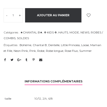
-
+
AJOUTER AU PANIER
Catégories :
★CHANTAL B★
,
❉ KIDS ❉
,
HAUTS
,
MODE
,
NEWS
,
ROBES /
COMBIS
,
SOLDES
Étiquettes :
Bohème
,
Chantal B
,
Dentelle
,
Little Princess
,
Loose
,
Maman
et Fille
,
Neon Pink
,
Pink
,
Robe
,
Robe longue
,
Rose Fluo
,
Summer
INFORMATIONS COMPLÉMENTAIRES
taille
10/12
,
2/4
,
6/8