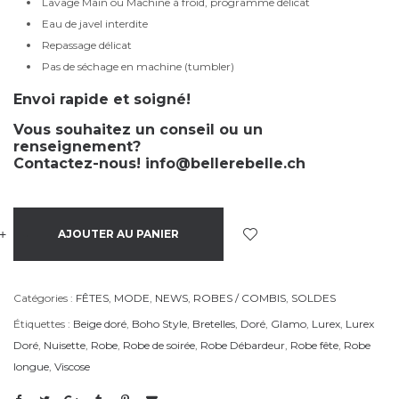
Lavage Main ou Machine à froid, programme délicat
Eau de javel interdite
Repassage délicat
Pas de séchage en machine (tumbler)
Envoi rapide et soigné!
Vous souhaitez un conseil ou un
renseignement?
Contactez-nous!
info@bellerebelle.ch
+
-
AJOUTER AU PANIER
Catégories :
FÊTES
,
MODE
,
NEWS
,
ROBES / COMBIS
,
SOLDES
Étiquettes :
Beige doré
,
Boho Style
,
Bretelles
,
Doré
,
Glamo
,
Lurex
,
Lurex
Doré
,
Nuisette
,
Robe
,
Robe de soirée
,
Robe Débardeur
,
Robe fête
,
Robe
longue
,
Viscose