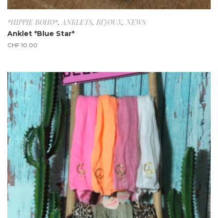
*HIPPIE BOHO*
,
ANKLETS
,
BIJOUX
,
NEWS
Anklet *Blue Star*
CHF
10.00