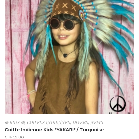
❉ KIDS ❉
,
COIFFES INDIENNES
,
DIVERS
,
NEWS
Coiffe Indienne Kids *YAKARI* / Turquoise
CHF
59.00