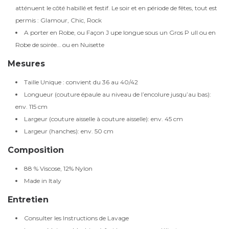
atténuent le côté habillé et festif. Le soir et en période de fêtes, tout est
permis : Glamour, Chic, Rock
A porter en Robe, ou Façon J upe longue sous un Gros P ull ou en
Robe de soirée… ou en Nuisette
Mesures
Taille Unique : convient du 36 au 40/42
Longueur (couture épaule au niveau de l’encolure jusqu’au bas):
env. 115 cm
Largeur (couture aisselle à couture aisselle): env. 45 cm
Largeur (hanches): env. 50 cm
Composition
88 % Viscose, 12% Nylon
Made in Italy
Entretien
Consulter les Instructions de Lavage