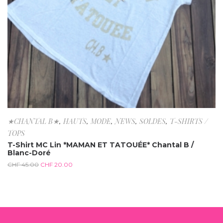
★CHANTAL B★
,
HAUTS
,
MODE
,
NEWS
,
SOLDES
,
T-SHIRTS /
TOPS
T-Shirt MC Lin *MAMAN ET TATOUÉE* Chantal B /
Blanc-Doré
CHF
45.00
CHF
20.00