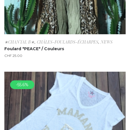
★CHANTAL B★
,
CHÂLES-FOULARDS-ÉCHARPES
,
NEWS
Foulard *PEACE* / Couleurs
CHF
25.00
-55.6%