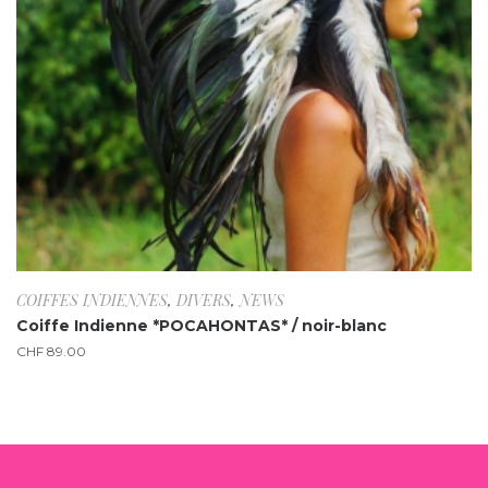
COIFFES INDIENNES
,
DIVERS
,
NEWS
Coiffe Indienne *POCAHONTAS* / noir-blanc
CHF
89.00