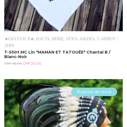
★CHANTAL B★
,
HAUTS
,
MODE
,
NEWS
,
SOLDES
,
T-SHIRTS /
TOPS
T-Shirt MC Lin *MAMAN ET TATOUÉE* Chantal B /
Blanc-Noir
CHF
45.00
CHF
20.00
Rupture de stock