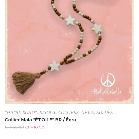
*HIPPIE BOHO*
,
BIJOUX
,
COLLIERS
,
NEWS
,
SOLDES
Collier Mala *ÉTOILE* BR / Écru
CHF
29.00
CHF
10.00