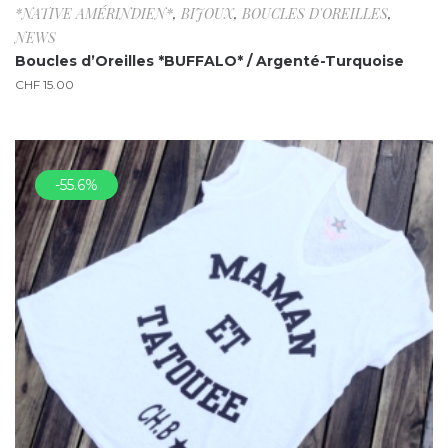
*NATIVE AMÉRINDIEN*
,
BIJOUX
,
BOUCLES D'OREILLES
,
NEWS
Boucles d’Oreilles *BUFFALO* / Argenté-Turquoise
CHF
15.00
-55.6%