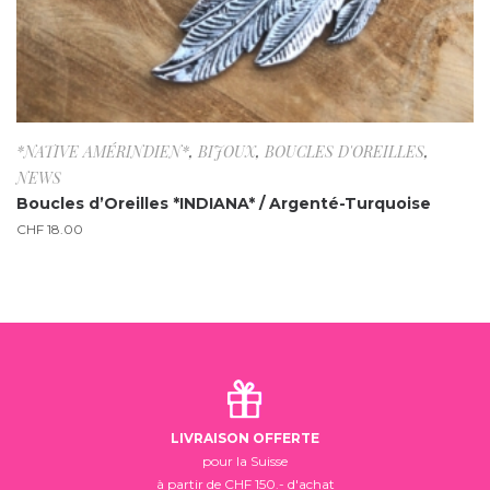
*NATIVE AMÉRINDIEN*
,
BIJOUX
,
BOUCLES D'OREILLES
,
NEWS
Boucles d’Oreilles *INDIANA* / Argenté-Turquoise
CHF
18.00
LIVRAISON OFFERTE
pour la Suisse
à partir de CHF 150.- d'achat