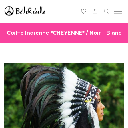
0
Coiffe Indienne *CHEYENNE* / Noir – Blanc