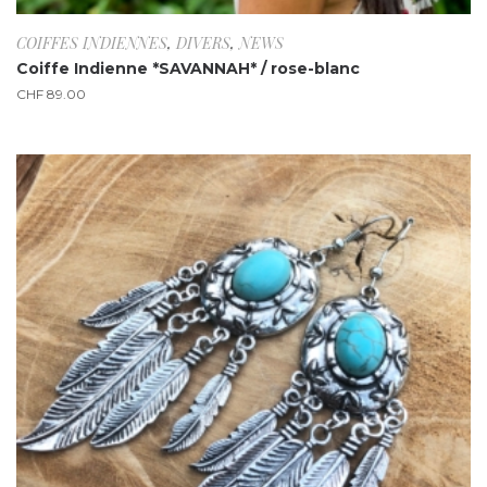
COIFFES INDIENNES
,
DIVERS
,
NEWS
Coiffe Indienne *SAVANNAH* / rose-blanc
CHF
89.00