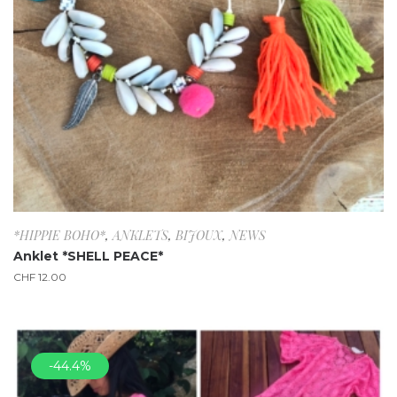
*HIPPIE BOHO*
,
ANKLETS
,
BIJOUX
,
NEWS
Anklet *SHELL PEACE*
CHF
12.00
-44.4%