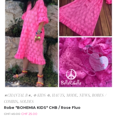
★CHANTAL B★
,
❉ KIDS ❉
,
HAUTS
,
MODE
,
NEWS
,
ROBES /
COMBIS
,
SOLDES
Robe *BOHEMIA KIDS* CHB / Rose Fluo
CHF
45.00
CHF
25.00