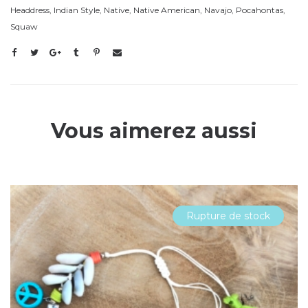
Headdress
,
Indian Style
,
Native
,
Native American
,
Navajo
,
Pocahontas
,
Squaw
Vous aimerez aussi
Rupture de stock