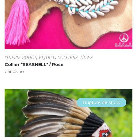
*HIPPIE BOHO*
,
BIJOUX
,
COLLIERS
,
NEWS
Collier *SEASHELL* / Rose
CHF
45.00
Rupture de stock