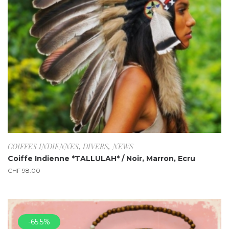
COIFFES INDIENNES
,
DIVERS
,
NEWS
Coiffe Indienne *TALLULAH* / Noir, Marron, Ecru
CHF
98.00
-65.5%