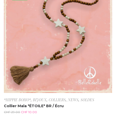
*HIPPIE BOHO*
,
BIJOUX
,
COLLIERS
,
NEWS
,
SOLDES
Collier Mala *ÉTOILE* BR / Écru
CHF
29.00
CHF
10.00