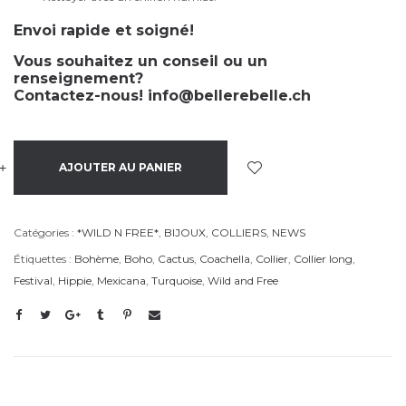
Envoi rapide et soigné!
Vous souhaitez un conseil ou un
renseignement?
Contactez-nous!
info@bellerebelle.ch
+
-
AJOUTER AU PANIER
Catégories :
*WILD N FREE*
,
BIJOUX
,
COLLIERS
,
NEWS
Étiquettes :
Bohème
,
Boho
,
Cactus
,
Coachella
,
Collier
,
Collier long
,
Festival
,
Hippie
,
Mexicana
,
Turquoise
,
Wild and Free