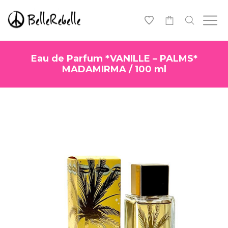
0
Eau de Parfum *VANILLE – PALMS*
MADAMIRMA / 100 ml