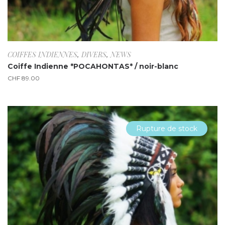
COIFFES INDIENNES
,
DIVERS
,
NEWS
Coiffe Indienne *POCAHONTAS* / noir-blanc
CHF
89.00
Rupture de stock