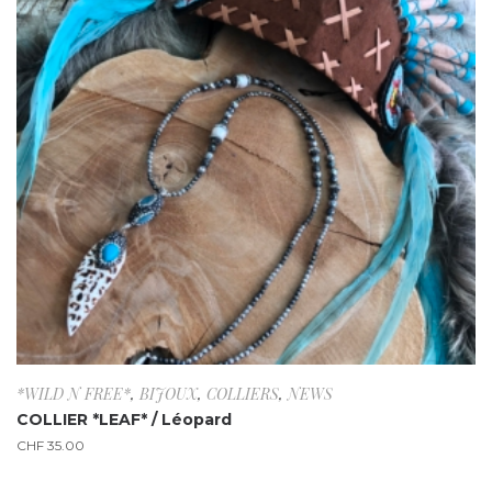
*WILD N FREE*
,
BIJOUX
,
COLLIERS
,
NEWS
COLLIER *LEAF* / Léopard
CHF
35.00