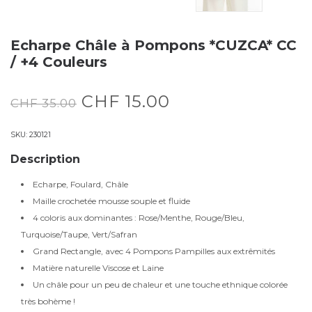
Echarpe Châle à Pompons *CUZCA* CC
/ +4 Couleurs
CHF
15.00
CHF
35.00
SKU:
230121
Description
Echarpe, Foulard, Châle
Maille crochetée mousse souple et fluide
4 coloris aux dominantes : Rose/Menthe, Rouge/Bleu,
Turquoise/Taupe, Vert/Safran
Grand Rectangle, avec 4 Pompons Pampilles aux extrêmités
Matière naturelle Viscose et Laine
Un châle pour un peu de chaleur et une touche ethnique colorée
très bohème !