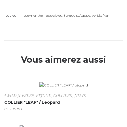
couleur
rose/menthe
,
rouge/bleu
,
turquoise/taupe
,
vert/safran
Vous aimerez aussi
Rupture de stock
*WILD N FREE*
,
BIJOUX
,
COLLIERS
,
NEWS
COLLIER *LEAF* / Léopard
CHF
35.00