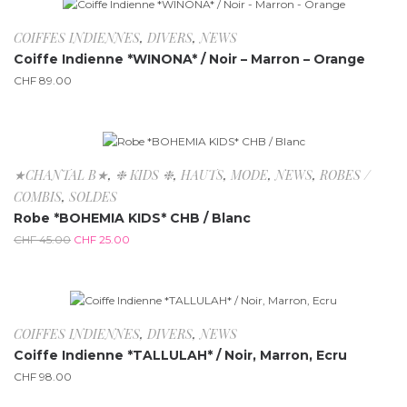
Rupture de stock
COIFFES INDIENNES
,
DIVERS
,
NEWS
Coiffe Indienne *WINONA* / Noir – Marron – Orange
CHF
89.00
-44.4%
★CHANTAL B★
,
❉ KIDS ❉
,
HAUTS
,
MODE
,
NEWS
,
ROBES /
COMBIS
,
SOLDES
Robe *BOHEMIA KIDS* CHB / Blanc
CHF
45.00
CHF
25.00
Rupture de stock
COIFFES INDIENNES
,
DIVERS
,
NEWS
Coiffe Indienne *TALLULAH* / Noir, Marron, Ecru
CHF
98.00