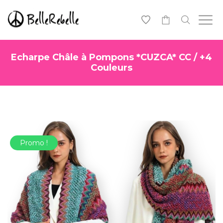
-
Echarpe Châle à Pompons *CUZCA* CC / +4
Couleurs
Promo !