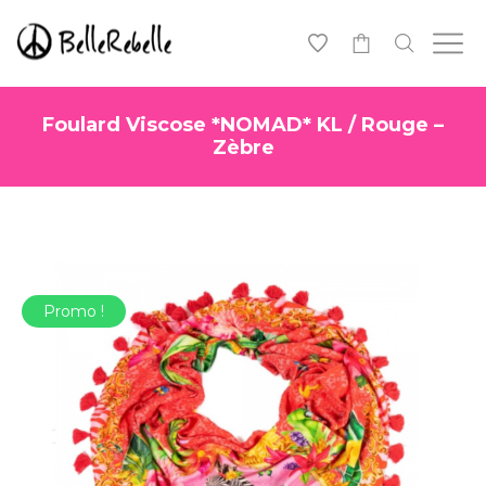
0
Foulard Viscose *NOMAD* KL / Rouge –
Zèbre
Promo !