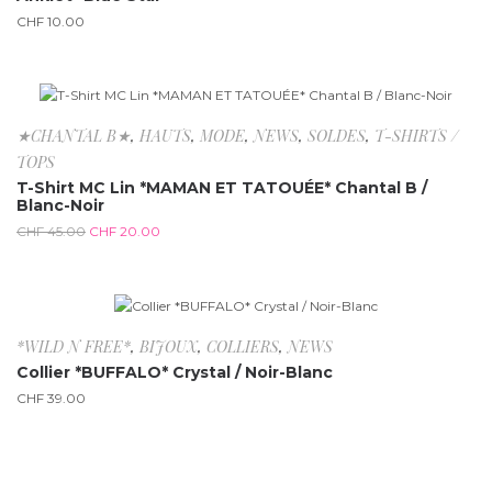
CHF
10.00
-55.6%
★CHANTAL B★
,
HAUTS
,
MODE
,
NEWS
,
SOLDES
,
T-SHIRTS /
TOPS
T-Shirt MC Lin *MAMAN ET TATOUÉE* Chantal B /
Blanc-Noir
CHF
45.00
CHF
20.00
*WILD N FREE*
,
BIJOUX
,
COLLIERS
,
NEWS
Collier *BUFFALO* Crystal / Noir-Blanc
CHF
39.00