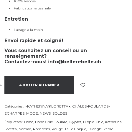
100% Viscose
Fabrication artisanale
Entretien
Lavage à la main
Envoi rapide et soigné!
Vous souhaitez un conseil ou un
renseignement?
Contactez-nous!
info@bellerebelle.ch
+
-
AJOUTER AU PANIER
Catégories :
◗KATHERINA♛LORETTA◖
,
CHÂLES-FOULARDS-
ÉCHARPES
,
MODE
,
NEWS
,
SOLDES
Étiquettes :
Boho
,
Boho Chic
,
Foulard
,
Gypset
,
Hippie-Chic
,
Katherina
Loretta
,
Nomad
,
Pompons
,
Rouge
,
Taille Unique
,
Triangle
,
Zèbre