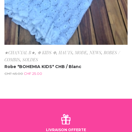
★CHANTAL B★
,
❉ KIDS ❉
,
HAUTS
,
MODE
,
NEWS
,
ROBES /
COMBIS
,
SOLDES
Robe *BOHEMIA KIDS* CHB / Blanc
CHF
45.00
CHF
25.00
LIVRAISON OFFERTE