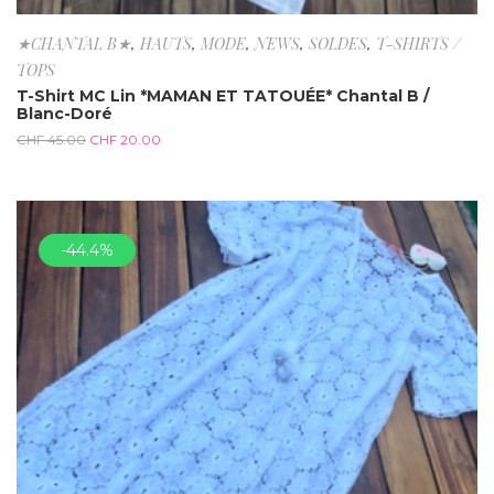
★CHANTAL B★
,
HAUTS
,
MODE
,
NEWS
,
SOLDES
,
T-SHIRTS /
TOPS
T-Shirt MC Lin *MAMAN ET TATOUÉE* Chantal B /
Blanc-Doré
CHF
45.00
CHF
20.00
-44.4%