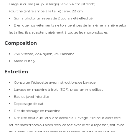
Largeur cuisse ( au plus large) : env. 24 cm (stretch)
Fourche (entrejambe à la taille) : env. 28 cm
Sur la photo, un revers de 2 tours a été effectué
Bien que nos vêtements ne tombent pas de la même manière selon
les tailles, ils s’adaptent aisément à toutes les morphologies.
Composition
75% Viscose, 22% Nylon, 3% Elastane
Made in Italy
Entretien
Consulter l’étiquette avec Instructions de Lavage
Lavage en machine à froid (30°), programme délicat
Eau de javel interdite
Repassage délicat
Pas de séchage en machine
NB: Il se peut que l’étoile se décolle au lavage. Elle peut alors être
retirée sans traces ou alors recollée soit avec le fer à repasser, soit avec
de la colle. Ceci n’est pas considéré comme un défaut de l’article.