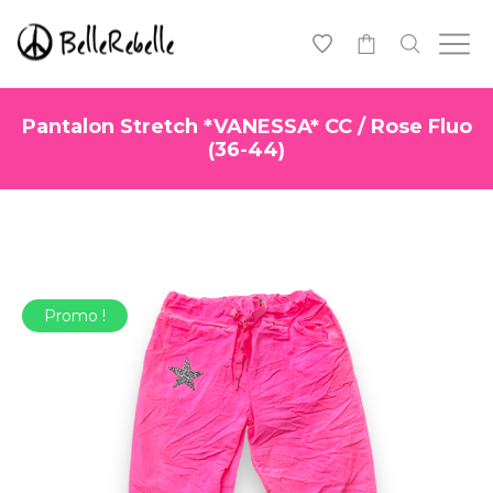
0
Pantalon Stretch *VANESSA* CC / Rose Fluo
(36-44)
Promo !