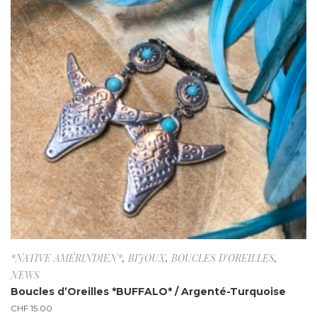
*NATIVE AMÉRINDIEN*
,
BIJOUX
,
BOUCLES D'OREILLES
,
NEWS
Boucles d’Oreilles *BUFFALO* / Argenté-Turquoise
CHF
15.00