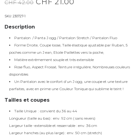
CHF
21.00
CHF
42.00
SKU:
230727-1
Description
Pantalon / Panta J ogg / Pantalon Stretch / Pantalon Fluo
Forme Droite, Coupe loose, Taille élastique ajustable par Ruban, 5
poches comme un J ean, Etoile Paillettes vers la poche,
Matière extrêmement souple et très extensible
Rose fluo, Aspect Froissé, Teinture irrégulière, Nombreuses couleurs
disponibles
Un Pantalon avec le confort d’un J ogg, une coupe et une texture
parfaites, avec en prime une Couleur Tonique qui sublime le teint !
Tailles et coupes
Taille Unique : convient du 36 au 44
Longueur (taille au bas) : env. 92 cm ( sans revers)
Largeur taille -extensible et resserrable : env. 36 cm
Largeur hanches (au plus large) : env. 50 cm (stretch)