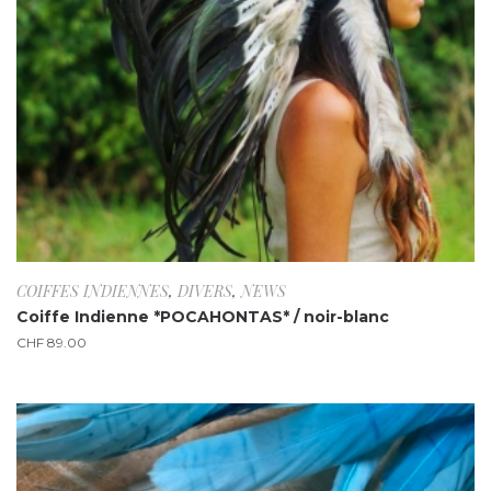
COIFFES INDIENNES
,
DIVERS
,
NEWS
Coiffe Indienne *POCAHONTAS* / noir-blanc
CHF
89.00