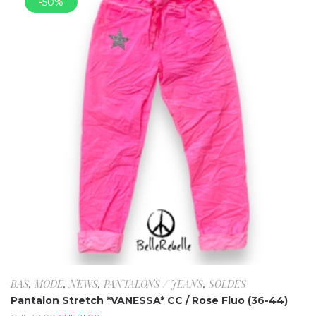
-50%
BAS
,
MODE
,
NEWS
,
PANTALONS / JEANS
,
SOLDES
Pantalon Stretch *VANESSA* CC / Rose Fluo (36-44)