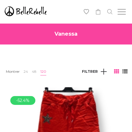
0
Vanessa
Montrer
24
48
120
FILTRER
-52.4%