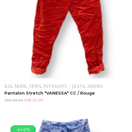
BAS
,
MODE
,
NEWS
,
PANTALONS / JEANS
,
SOLDES
Pantalon Stretch *VANESSA* CC / Rouge
CHF
42.00
CHF
20.00
-54.8%