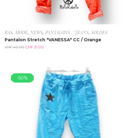
BAS
,
MODE
,
NEWS
,
PANTALONS / JEANS
,
SOLDES
Pantalon Stretch *VANESSA* CC / Orange
CHF
42.00
CHF
21.00
-50%