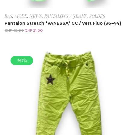
BAS
,
MODE
,
NEWS
,
PANTALONS / JEANS
,
SOLDES
Pantalon Stretch *VANESSA* CC / Vert Fluo (36-44)
CHF
42.00
CHF
21.00
-50%