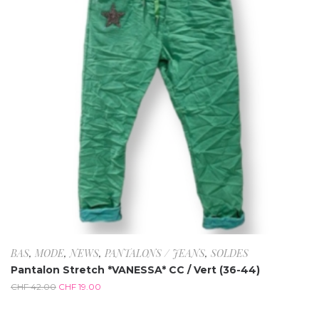
BAS
,
MODE
,
NEWS
,
PANTALONS / JEANS
,
SOLDES
Pantalon Stretch *VANESSA* CC / Vert (36-44)
CHF
42.00
CHF
19.00