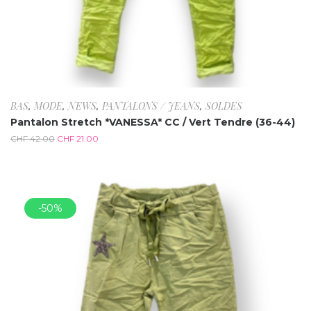
BAS
,
MODE
,
NEWS
,
PANTALONS / JEANS
,
SOLDES
Pantalon Stretch *VANESSA* CC / Vert Tendre (36-44)
CHF
42.00
CHF
21.00
-50%