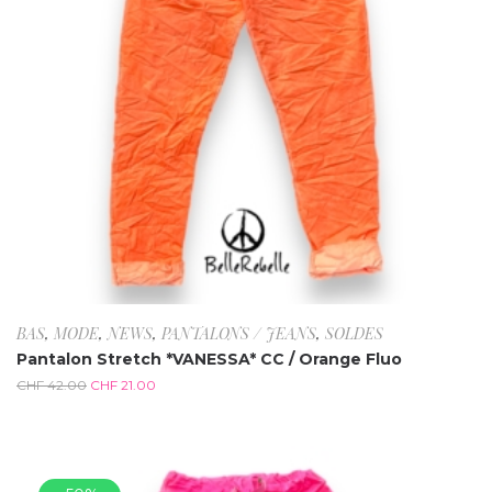
BAS
,
MODE
,
NEWS
,
PANTALONS / JEANS
,
SOLDES
Pantalon Stretch *VANESSA* CC / Orange Fluo
CHF
42.00
CHF
21.00