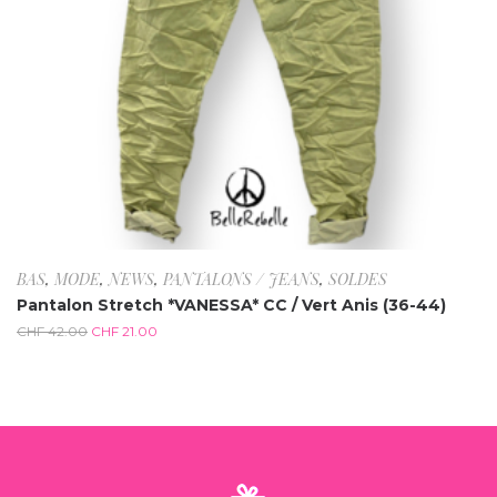
BAS
,
MODE
,
NEWS
,
PANTALONS / JEANS
,
SOLDES
Pantalon Stretch *VANESSA* CC / Vert Anis (36-44)
CHF
42.00
CHF
21.00