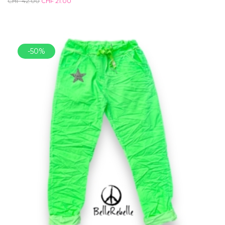
CHF
42.00
CHF
21.00
-50%