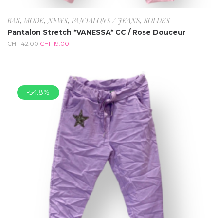
BAS
,
MODE
,
NEWS
,
PANTALONS / JEANS
,
SOLDES
Pantalon Stretch *VANESSA* CC / Rose Douceur
CHF
42.00
CHF
19.00
-54.8%