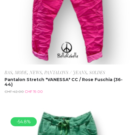
BAS
,
MODE
,
NEWS
,
PANTALONS / JEANS
,
SOLDES
Pantalon Stretch *VANESSA* CC / Rose Fuschia (36-
44)
CHF
42.00
CHF
19.00
-54.8%