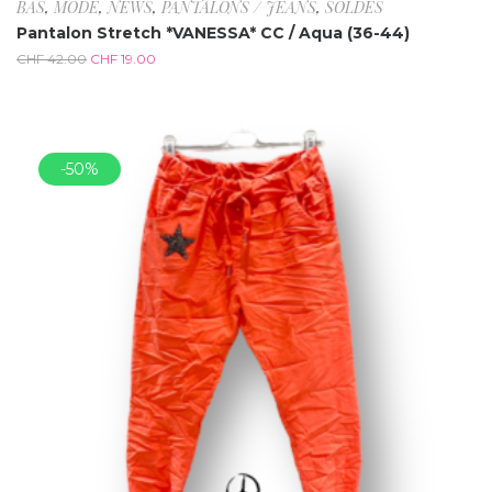
BAS
,
MODE
,
NEWS
,
PANTALONS / JEANS
,
SOLDES
Pantalon Stretch *VANESSA* CC / Aqua (36-44)
CHF
42.00
CHF
19.00
-50%