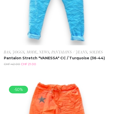
BAS
,
JOGGS
,
MODE
,
NEWS
,
PANTALONS / JEANS
,
SOLDES
Pantalon Stretch *VANESSA* CC / Turquoise (36-44)
CHF
42.00
CHF
21.00
-50%