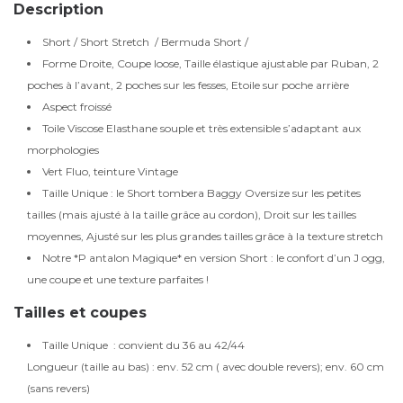
Description
Short / Short Stretch / Bermuda Short /
Forme Droite, Coupe loose, Taille élastique ajustable par Ruban, 2
poches à l’avant, 2 poches sur les fesses, Etoile sur poche arrière
Aspect froissé
Toile Viscose Elasthane souple et très extensible s’adaptant aux
morphologies
Vert Fluo, teinture Vintage
Taille Unique : le Short tombera Baggy Oversize sur les petites
tailles (mais ajusté à la taille grâce au cordon), Droit sur les tailles
moyennes, Ajusté sur les plus grandes tailles grâce à la texture stretch
Notre *P antalon Magique* en version Short : le confort d’un J ogg,
une coupe et une texture parfaites !
Tailles et coupes
Taille Unique : convient du 36 au 42/44
Longueur (taille au bas) : env. 52 cm ( avec double revers); env. 60 cm
(sans revers)