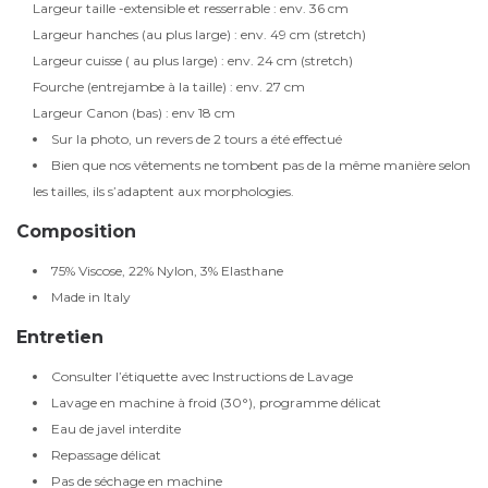
Largeur taille -extensible et resserrable : env. 36 cm
Largeur hanches (au plus large) : env. 49 cm (stretch)
Largeur cuisse ( au plus large) : env. 24 cm (stretch)
Fourche (entrejambe à la taille) : env. 27 cm
Largeur Canon (bas) : env 18 cm
Sur la photo, un revers de 2 tours a été effectué
Bien que nos vêtements ne tombent pas de la même manière selon
les tailles, ils s’adaptent aux morphologies.
Composition
75% Viscose, 22% Nylon, 3% Elasthane
Made in Italy
Entretien
Consulter l’étiquette avec Instructions de Lavage
Lavage en machine à froid (30°), programme délicat
Eau de javel interdite
Repassage délicat
Pas de séchage en machine