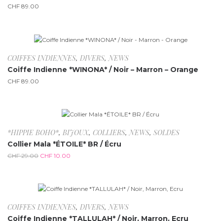
CHF
89.00
Rupture de stock
COIFFES INDIENNES
,
DIVERS
,
NEWS
Coiffe Indienne *WINONA* / Noir – Marron – Orange
CHF
89.00
-65.5%
*HIPPIE BOHO*
,
BIJOUX
,
COLLIERS
,
NEWS
,
SOLDES
Collier Mala *ÉTOILE* BR / Écru
CHF
29.00
CHF
10.00
Rupture de stock
COIFFES INDIENNES
,
DIVERS
,
NEWS
Coiffe Indienne *TALLULAH* / Noir, Marron, Ecru