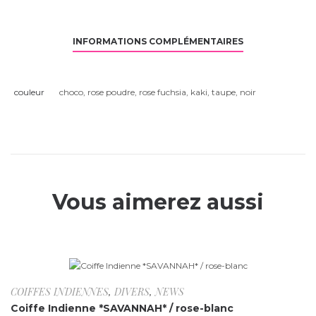
INFORMATIONS COMPLÉMENTAIRES
couleur
choco
,
rose poudre
,
rose fuchsia
,
kaki
,
taupe
,
noir
Vous aimerez aussi
Rupture de stock
COIFFES INDIENNES
,
DIVERS
,
NEWS
Coiffe Indienne *SAVANNAH* / rose-blanc