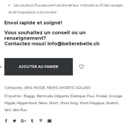
Les couleurs fluo peuvent perdre de leur intensité au fil des lavages
et de l’exposition à la lumière
Envoi rapide et soigné!
Vous souhaitez un conseil ou un
renseignement?
Contactez-nous!
info@bellerebelle.ch
+
-
AJOUTER AU PANIER
Catégories :
BAS
,
MODE
,
NEWS
,
SHORTS
,
SOLDES
Étiquettes :
Baggy
,
Bermuda
,
Dégaine
,
Elastique
,
Fluo
,
Froissé
,
Grunge
,
Hippie
,
Hippie Rock
,
Neon
,
Short
,
Short long
,
Short Magique
,
Stretch
,
Vert
,
Vert fluo