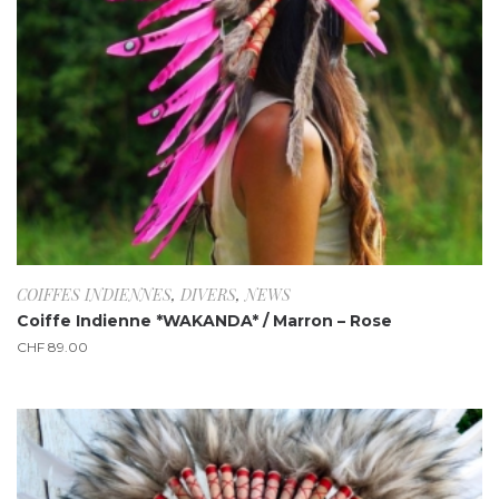
COIFFES INDIENNES
,
DIVERS
,
NEWS
Coiffe Indienne *WAKANDA* / Marron – Rose
CHF
89.00