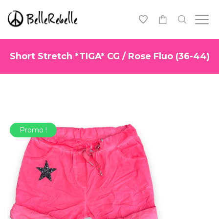
0
Short Stretch *TIGA* CG / Rose Fluo (36-44)
Promo !