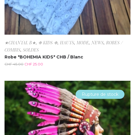
★CHANTAL B★
,
❉ KIDS ❉
,
HAUTS
,
MODE
,
NEWS
,
ROBES /
COMBIS
,
SOLDES
Robe *BOHEMIA KIDS* CHB / Blanc
CHF
45.00
CHF
25.00
Rupture de stock