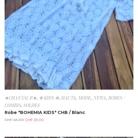
★CHANTAL B★
,
❉ KIDS ❉
,
HAUTS
,
MODE
,
NEWS
,
ROBES /
COMBIS
,
SOLDES
Robe *BOHEMIA KIDS* CHB / Blanc
CHF
45.00
CHF
25.00