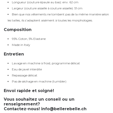
Longueur (couture épaule au bas): env. 62 cm
Largeur (couture aisselle à couture aisselle): 51 cm
Bien que nos vêtements ne tombent pas de la même manière selon
les tailles, ils s’adaptent aisément à toutes les morphologies.
Composition
95% Coton, 5% Elastane
Made in Italy
Entretien
Lavage en machine à froid, programme délicat
Eau de javel interdite
Repassage délicat
Pas de séchage en machine (tumbler)
Envoi rapide et soigné!
Vous souhaitez un conseil ou un
renseignement?
Contactez-nous!
info@bellerebelle.ch