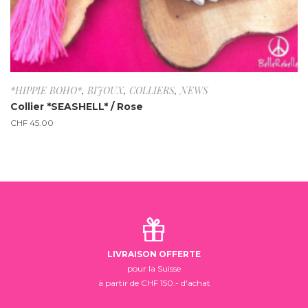
*HIPPIE BOHO*
,
BIJOUX
,
COLLIERS
,
NEWS
Collier *SEASHELL* / Rose
CHF
45.00
LIVRAISON OFFERTE
pour la Suisse
à partir de CHF 150.- d'achat