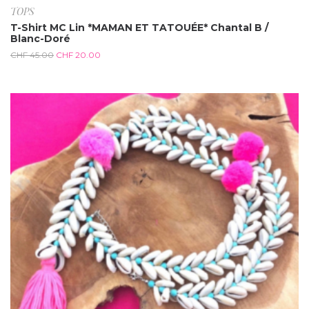
TOPS
T-Shirt MC Lin *MAMAN ET TATOUÉE* Chantal B /
Blanc-Doré
CHF
45.00
CHF
20.00