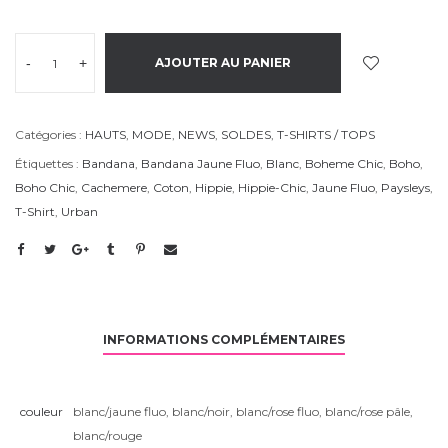
-
+
AJOUTER AU PANIER
Catégories :
HAUTS
,
MODE
,
NEWS
,
SOLDES
,
T-SHIRTS / TOPS
Étiquettes :
Bandana
,
Bandana Jaune Fluo
,
Blanc
,
Boheme Chic
,
Boho
,
Boho Chic
,
Cachemere
,
Coton
,
Hippie
,
Hippie-Chic
,
Jaune Fluo
,
Paysleys
,
T-Shirt
,
Urban
INFORMATIONS COMPLÉMENTAIRES
couleur
blanc/jaune fluo
,
blanc/noir
,
blanc/rose fluo
,
blanc/rose pâle
,
blanc/rouge