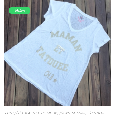
-55.6%
★CHANTAL B★
,
HAUTS
,
MODE
,
NEWS
,
SOLDES
,
T-SHIRTS /