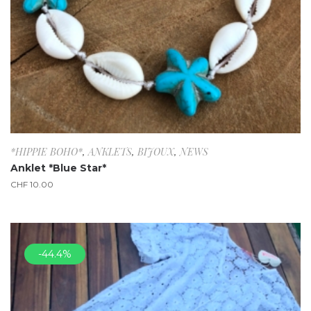
*HIPPIE BOHO*
,
ANKLETS
,
BIJOUX
,
NEWS
Anklet *Blue Star*
CHF
10.00
-44.4%