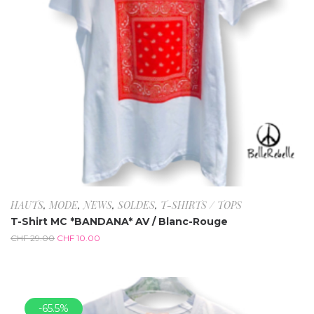
HAUTS
,
MODE
,
NEWS
,
SOLDES
,
T-SHIRTS / TOPS
T-Shirt MC *BANDANA* AV / Blanc-Rouge
CHF
29.00
CHF
10.00
-65.5%