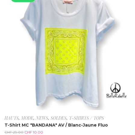
HAUTS
,
MODE
,
NEWS
,
SOLDES
,
T-SHIRTS / TOPS
T-Shirt MC *BANDANA* AV / Blanc-Jaune Fluo
CHF
29.00
CHF
10.00