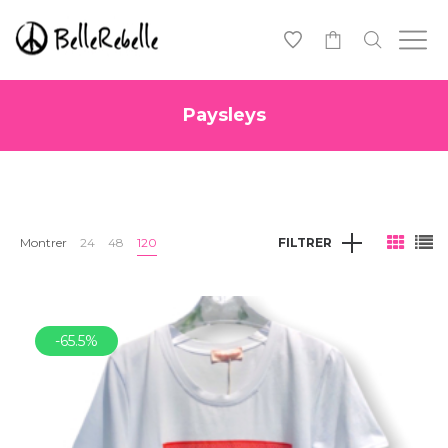
0
Paysleys
Montrer
24
48
120
FILTRER
-65.5%