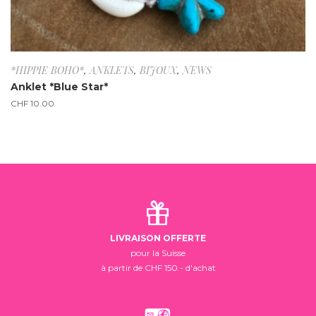
*HIPPIE BOHO*
,
ANKLETS
,
BIJOUX
,
NEWS
Anklet *Blue Star*
CHF
10.00
LIVRAISON OFFERTE
pour la Suisse
à partir de CHF 150.- d'achat