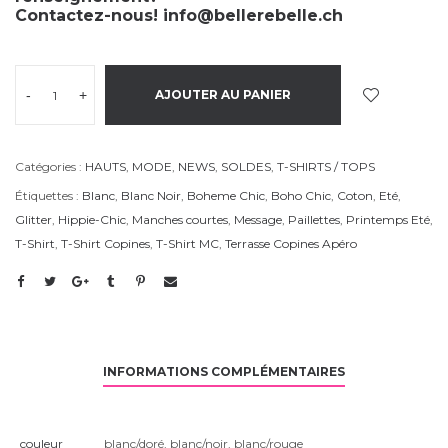
Contactez-nous!
info@bellerebelle.ch
-
+
AJOUTER AU PANIER
Catégories :
HAUTS
,
MODE
,
NEWS
,
SOLDES
,
T-SHIRTS / TOPS
Étiquettes :
Blanc
,
Blanc Noir
,
Boheme Chic
,
Boho Chic
,
Coton
,
Eté
,
Glitter
,
Hippie-Chic
,
Manches courtes
,
Message
,
Paillettes
,
Printemps Eté
,
T-Shirt
,
T-Shirt Copines
,
T-Shirt MC
,
Terrasse Copines Apéro
INFORMATIONS COMPLÉMENTAIRES
couleur
blanc/doré
,
blanc/noir
,
blanc/rouge