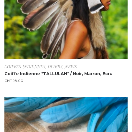
COIFFES INDIENNES
,
DIVERS
,
NEWS
Coiffe Indienne *TALLULAH* / Noir, Marron, Ecru
CHF
98.00