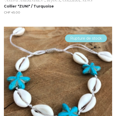
*NATIVE AMÉRINDIEN*
,
BIJOUX
,
COLLIERS
,
NEWS
Collier *ZUNI* / Turquoise
CHF
45.00
Rupture de stock