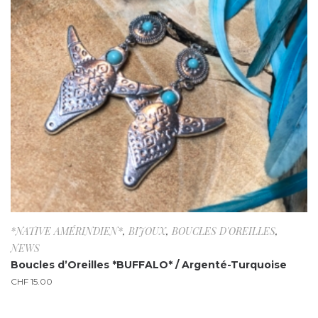
*NATIVE AMÉRINDIEN*
,
BIJOUX
,
BOUCLES D'OREILLES
,
NEWS
Boucles d’Oreilles *BUFFALO* / Argenté-Turquoise
CHF
15.00