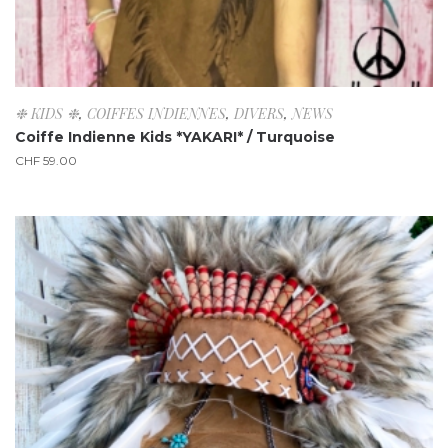
❉ KIDS ❉
,
COIFFES INDIENNES
,
DIVERS
,
NEWS
Coiffe Indienne Kids *YAKARI* / Turquoise
CHF
59.00