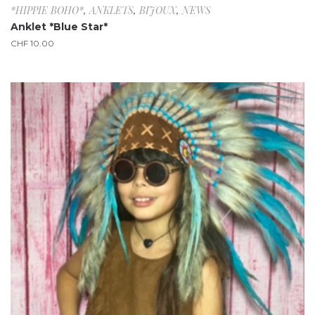
*HIPPIE BOHO*
,
ANKLETS
,
BIJOUX
,
NEWS
Anklet *Blue Star*
CHF
10.00