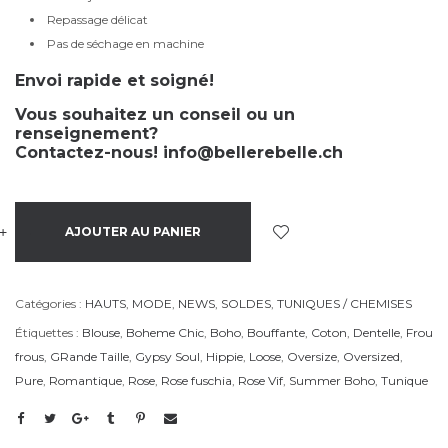
Repassage délicat
Pas de séchage en machine
Envoi rapide et soigné!
Vous souhaitez un conseil ou un
renseignement?
Contactez-nous!
info@bellerebelle.ch
+
-
AJOUTER AU PANIER
Catégories :
HAUTS
,
MODE
,
NEWS
,
SOLDES
,
TUNIQUES / CHEMISES
Étiquettes :
Blouse
,
Boheme Chic
,
Boho
,
Bouffante
,
Coton
,
Dentelle
,
Frou
frous
,
GRande Taille
,
Gypsy Soul
,
Hippie
,
Loose
,
Oversize
,
Oversized
,
Pure
,
Romantique
,
Rose
,
Rose fuschia
,
Rose Vif
,
Summer Boho
,
Tunique