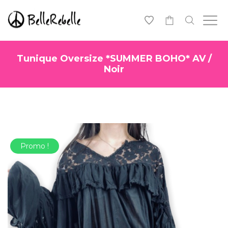
0
Tunique Oversize *SUMMER BOHO* AV /
Noir
Promo !