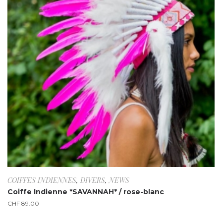
COIFFES INDIENNES
,
DIVERS
,
NEWS
Coiffe Indienne *SAVANNAH* / rose-blanc
CHF
89.00