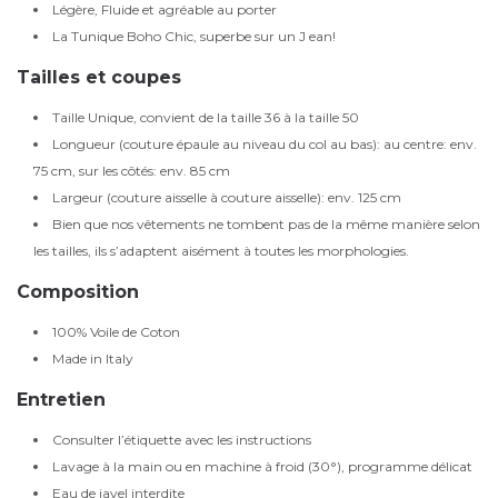
Légère, Fluide et agréable au porter
La Tunique Boho Chic, superbe sur un J ean!
Tailles et coupes
Taille Unique, convient de la taille 36 à la taille 50
Longueur (couture épaule au niveau du col au bas): au centre: env.
75 cm, sur les côtés: env. 85 cm
Largeur (couture aisselle à couture aisselle): env. 125 cm
Bien que nos vêtements ne tombent pas de la même manière selon
les tailles, ils s’adaptent aisément à toutes les morphologies.
Composition
100% Voile de Coton
Made in Italy
Entretien
Consulter l’étiquette avec les instructions
Lavage à la main ou en machine à froid (30°), programme délicat
Eau de javel interdite