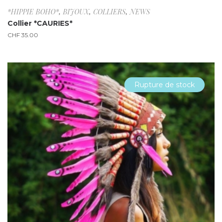
*HIPPIE BOHO*
,
BIJOUX
,
COLLIERS
,
NEWS
Collier *CAURIES*
CHF
35.00
Rupture de stock