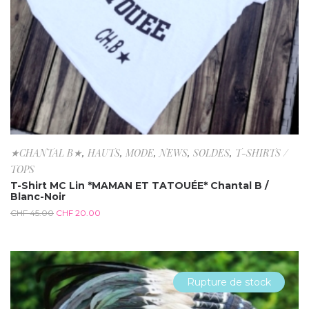
★CHANTAL B★
,
HAUTS
,
MODE
,
NEWS
,
SOLDES
,
T-SHIRTS /
TOPS
T-Shirt MC Lin *MAMAN ET TATOUÉE* Chantal B /
Blanc-Noir
CHF
45.00
CHF
20.00
Rupture de stock