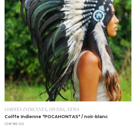
COIFFES INDIENNES
,
DIVERS
,
NEWS
Coiffe Indienne *POCAHONTAS* / noir-blanc
CHF
89.00