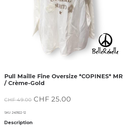
Pull Maille Fine Oversize *COPINES* MR
/ Crème-Gold
CHF
25.00
CHF
49.00
SKU:
240922-12
Description