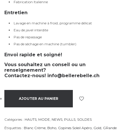
Fabrication Italienne
Entretien
Lavage en machine à froid, programme délicat
Eau de javel interdite
Pas de repassage
Pas de séchage en machine (tumbler)
Envoi rapide et soigné!
Vous souhaitez un conseil ou un
renseignement?
Contactez-nous!
info@bellerebelle.ch
+
-
AJOUTER AU PANIER
Catégories :
HAUTS
,
MODE
,
NEWS
,
PULLS
,
SOLDES
Étiquettes :
Blanc Crème
,
Boho
,
Copines Soleil Apéro
,
Gold
,
GRande