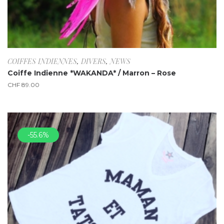
COIFFES INDIENNES
,
DIVERS
,
NEWS
Coiffe Indienne *WAKANDA* / Marron – Rose
CHF
89.00
-55.6%