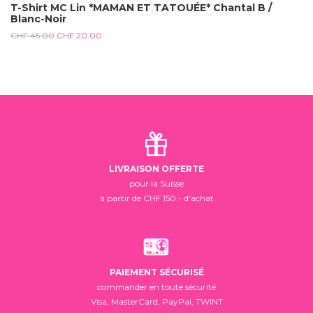
T-Shirt MC Lin *MAMAN ET TATOUÉE* Chantal B /
Blanc-Noir
CHF
45.00
CHF
20.00
LIVRAISON OFFERTE
pour la Suisse
à partir de CHF 150.- d'achat
PAIEMENT SÉCURISÉ
commander en toute sécurité
Visa, MasterCard, PayPal, TWINT