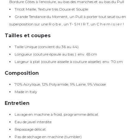
Bordure Côtes à l’encolure, au bas des manches et au bas du Pull
Tricot Maille, Texture très Douce et Souple
Grande Tendance du Moment, un Pull à porter tout seué ou en
superposition sur une R o b e , un T- S H I R T, un C h e m i s i e r !
Tailles et coupes
Taille Unique (convient du 36 au 44)
Longueur (couture épaule au bas ): env. 65 cm
Largeur à plat (couture aisselle à couture aisselle): env. 70 cm
Composition
70% Acrylique, 12% Polyamide, 9% Laine, 9% Viscose
Made in Italy
Entretien
Lavage en machine à froid, programme délicat
Eau de javel interdite
Repassage délicat
Pas de séchage en machine (tumbler)