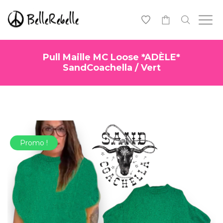
-
Pull Maille MC Loose *ADÈLE*
SandCoachella / Vert
Promo !