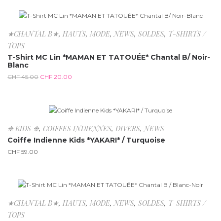
-55.6%
★CHANTAL B★
,
HAUTS
,
MODE
,
NEWS
,
SOLDES
,
T-SHIRTS /
TOPS
T-Shirt MC Lin *MAMAN ET TATOUÉE* Chantal B/ Noir-
Blanc
CHF
45.00
CHF
20.00
❉ KIDS ❉
,
COIFFES INDIENNES
,
DIVERS
,
NEWS
Coiffe Indienne Kids *YAKARI* / Turquoise
CHF
59.00
-55.6%
★CHANTAL B★
,
HAUTS
,
MODE
,
NEWS
,
SOLDES
,
T-SHIRTS /
TOPS