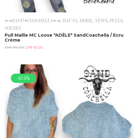
↞↠SAND✦COACHELLA↞↠
,
HAUTS
,
MODE
,
NEWS
,
PULLS
,
SOLDES
Pull Maille MC Loose *ADÈLE* SandCoachella / Ecru
Crème
CHF
39.00
CHF
15.00
-61.5%