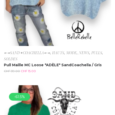
↞↠SAND✦COACHELLA↞↠
,
HAUTS
,
MODE
,
NEWS
,
PULLS
,
SOLDES
Pull Maille MC Loose *ADÈLE* SandCoachella / Gris
CHF
39.00
CHF
15.00
-61.5%