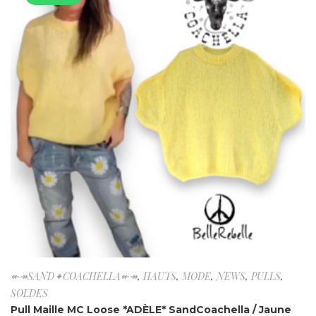
↞↠SAND✦COACHELLA↞↠
,
HAUTS
,
MODE
,
NEWS
,
PULLS
,
SOLDES
Pull Maille MC Loose *ADÈLE* SandCoachella / Jaune