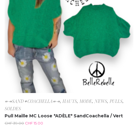
↞↠SAND✦COACHELLA↞↠
,
HAUTS
,
MODE
,
NEWS
,
PULLS
,
SOLDES
Pull Maille MC Loose *ADÈLE* SandCoachella / Vert
CHF
39.00
CHF
15.00