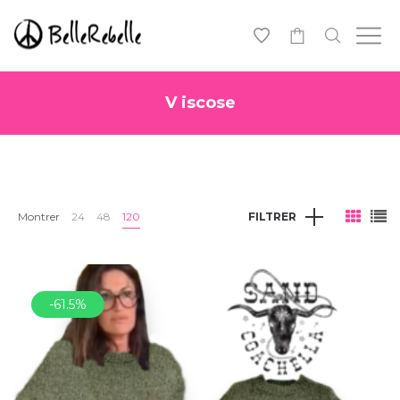
0
V iscose
Montrer
24
48
120
FILTRER
-61.5%