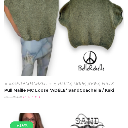
↞↠SAND✦COACHELLA↞↠
,
HAUTS
,
MODE
,
NEWS
,
PULLS
Pull Maille MC Loose *ADÈLE* SandCoachella / Kaki
CHF
39.00
CHF
15.00
-61.5%