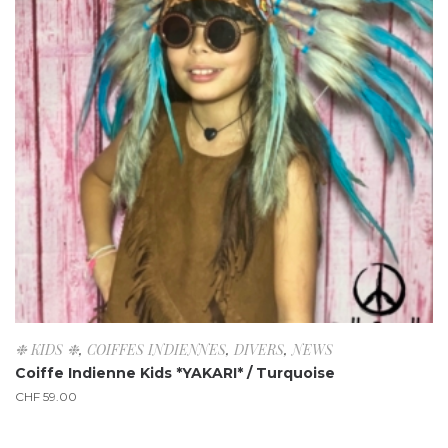
❉ KIDS ❉
,
COIFFES INDIENNES
,
DIVERS
,
NEWS
Coiffe Indienne Kids *YAKARI* / Turquoise
CHF
59.00