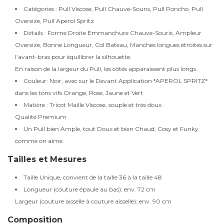
Catégories : Pull Viscose, Pull Chauve-Souris, Pull Poncho, Pull
Oversize, Pull Aperol Spritz
Détails : Forme Droite Emmanchure Chauve-Souris, Ampleur
Oversize, Bonne Longueur, Col Bateau, Manches longues étroites sur
l’avant-bras pour équilibrer la silhouette.
En raison de la largeur du Pull, les côtés apparaissent plus longs.
Couleur: Noir, avec sur le Devant Application *APEROL SPRITZ*
dans les tons vifs Orange, Rose, Jaune et Vert
Matière : Tricot Maille Viscose, souple et très doux.
Qualité Premium
Un Pull bien Ample, tout Doux et bien Chaud, Cosy et Funky
comme on aime.
Tailles et Mesures
Taille Unique, convient de la taille 36 à la taille 48
Longueur (couture épaule au bas): env. 72 cm
Largeur (couture aisselle à couture aisselle): env. 90 cm
Composition