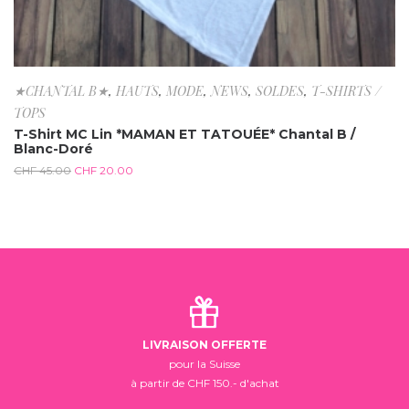
★CHANTAL B★
,
HAUTS
,
MODE
,
NEWS
,
SOLDES
,
T-SHIRTS /
TOPS
T-Shirt MC Lin *MAMAN ET TATOUÉE* Chantal B /
Blanc-Doré
CHF
45.00
CHF
20.00
LIVRAISON OFFERTE
pour la Suisse
à partir de CHF 150.- d'achat