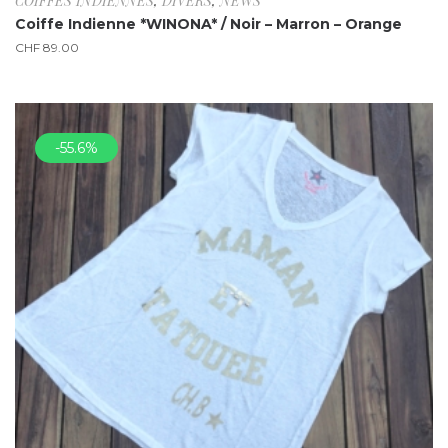
COIFFES INDIENNES
,
DIVERS
,
NEWS
Coiffe Indienne *WINONA* / Noir – Marron – Orange
CHF
89.00
-55.6%