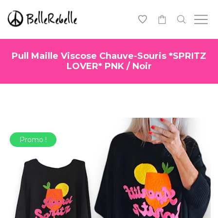
0
Pull Maille Viscose Chauve-Souris *SPRITZ
LOVER* PNK / Noir
Promo !