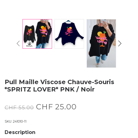
Pull Maille Viscose Chauve-Souris
*SPRITZ LOVER* PNK / Noir
CHF
25.00
CHF
55.00
SKU:
241010-11
Description