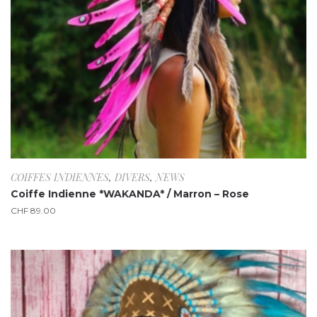
COIFFES INDIENNES
,
DIVERS
,
NEWS
Coiffe Indienne *WAKANDA* / Marron – Rose
CHF
89.00