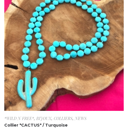
*WILD N FREE*
,
BIJOUX
,
COLLIERS
,
NEWS
Collier *CACTUS* / Turquoise