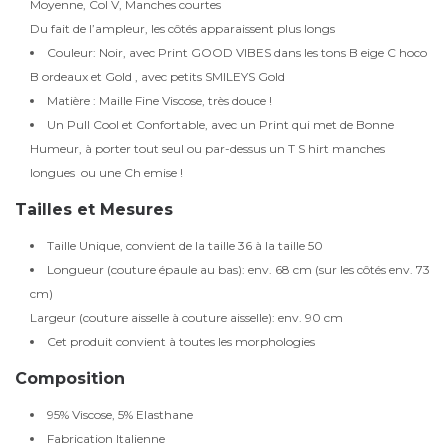
Moyenne, Col V, Manches courtes
Du fait de l’ampleur, les côtés apparaissent plus longs
Couleur: Noir, avec Print GOOD VIBES dans les tons B eige C hoco
B ordeaux et Gold , avec petits SMILEYS Gold
Matière : Maille Fine Viscose, très douce !
Un Pull Cool et Confortable, avec un Print qui met de Bonne
Humeur, à porter tout seul ou par-dessus un T S hirt manches
longues ou une Ch emise !
Tailles et Mesures
Taille Unique, convient de la taille 36 à la taille 50
Longueur (couture épaule au bas): env. 68 cm (sur les côtés env. 73
cm)
Largeur (couture aisselle à couture aisselle): env. 90 cm
Cet produit convient à toutes les morphologies
Composition
95% Viscose, 5% Elasthane
Fabrication Italienne