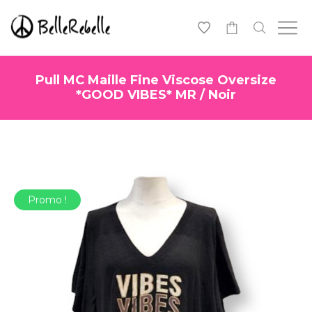
0
Pull MC Maille Fine Viscose Oversize
*GOOD VIBES* MR / Noir
Promo !