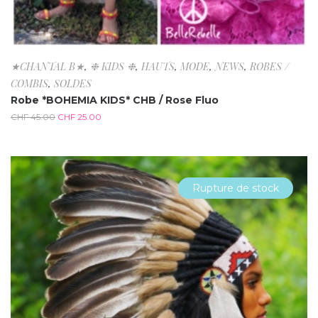
★CHANTAL B★
,
❉ KIDS ❉
,
HAUTS
,
MODE
,
NEWS
,
ROBES /
COMBIS
,
SOLDES
Robe *BOHEMIA KIDS* CHB / Rose Fluo
CHF
45.00
CHF
25.00
Rupture de stock