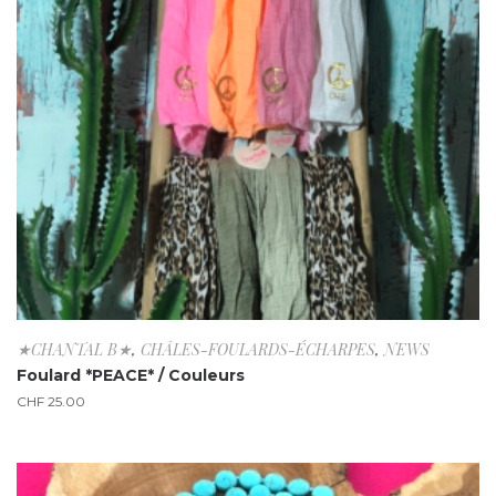
★CHANTAL B★
,
CHÂLES-FOULARDS-ÉCHARPES
,
NEWS
Foulard *PEACE* / Couleurs
CHF
25.00