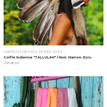
COIFFES INDIENNES
,
DIVERS
,
NEWS
Coiffe Indienne *TALLULAH* / Noir, Marron, Ecru
CHF
98.00