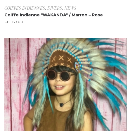
COIFFES INDIENNES
,
DIVERS
,
NEWS
Coiffe Indienne *WAKANDA* / Marron – Rose
CHF
89.00