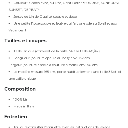
Couleur : Choco avec, au Dos, Print Doré : *SUNRISE, SUNBURST,
SUNSET, REPEAT*
Jersey de Lin de Qualité, souple et doux
Une petite Robe souple et légère qui fait une ode au Soleil et aux
Vacances !
Tailles et coupes
Taille Unique (convient de la taille 34 à la taille 40/42)
Longueur (couture épaule au bas): env. 132 cm
Largeur (couture aisselle à couture aisselle): env. 50 cm
Le modèle mesure 165 cm, porte habituellement une taille 36 et ici
une taille unique.
Composition
100% Lin
Made in Italy
Entretien
Toujours consulter l’étiquette avec les instructions de lavage