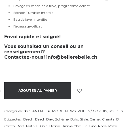
Lavage en machine à froid, programme délicat
Séchoir Tumbler interdit
Eau de javel interdite
Repassage délicat
Envoi rapide et soigné!
Vous souhaitez un conseil ou un
renseignement?
Contactez-nous!
info@bellerebelle.ch
+
-
AJOUTER AU PANIER
Catégories :
★CHANTAL B★
,
MODE
,
NEWS
,
ROBES / COMBIS
,
SOLDES
Étiquettes :
Beach
,
Beach Day
,
Bohème
,
Boho Style
,
Camel
,
Chantal B
,
Choco
,
Doré
,
Festival
,
Gold
,
Hippie
,
Hippie-Chic
,
Lin
,
Lino
,
Robe
,
Robe