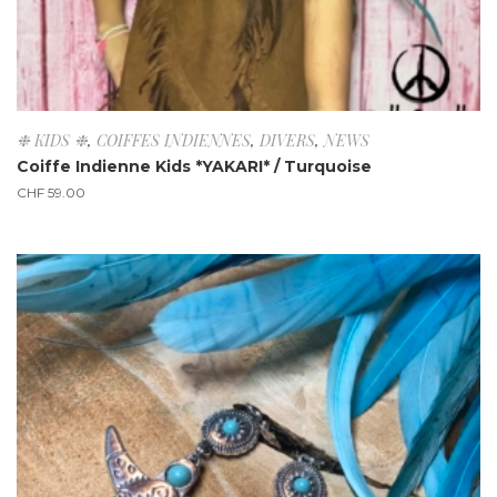
❉ KIDS ❉
,
COIFFES INDIENNES
,
DIVERS
,
NEWS
Coiffe Indienne Kids *YAKARI* / Turquoise
CHF
59.00