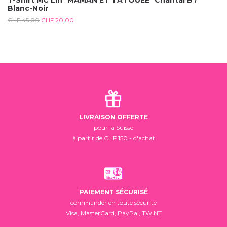
T-Shirt MC Lin *MAMAN ET TATOUÉE* Chantal B /
Blanc-Noir
CHF
45.00
CHF
20.00
LIVRAISON OFFERTE
pour la Suisse
à partir de CHF 150.- d'achat
PAIEMENT SÉCURISÉ
commander en toute sécurité
Visa, MasterCard, PayPal, TWINT