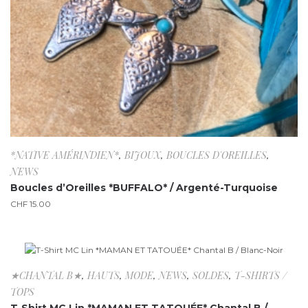
*NATIVE AMÉRINDIEN*
,
BIJOUX
,
BOUCLES D'OREILLES
,
NEWS
Boucles d’Oreilles *BUFFALO* / Argenté-Turquoise
CHF
15.00
-55.6%
★CHANTAL B★
,
HAUTS
,
MODE
,
NEWS
,
SOLDES
,
T-SHIRTS /
TOPS