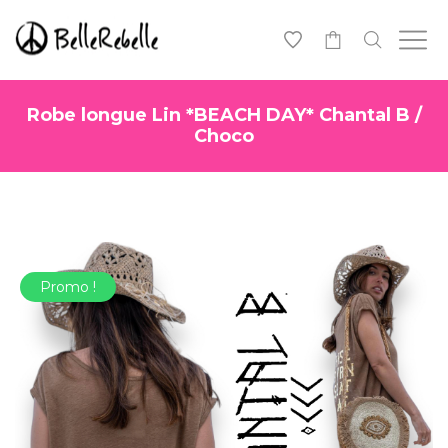
0
Robe longue Lin *BEACH DAY* Chantal B /
Choco
Promo !