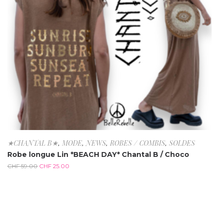
★CHANTAL B★
,
MODE
,
NEWS
,
ROBES / COMBIS
,
SOLDES
Robe longue Lin *BEACH DAY* Chantal B / Choco
CHF
59.00
CHF
25.00