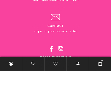
CONTACT
cliquer ici pour nous contacter
RÉSEAUX SOCIAUX
0
suivez-nous!
2025 BelleRebelle.ch |
Conditions générales de vente
|
Mentions légales
|