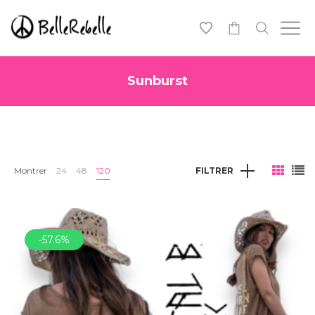
0
Sunburst
Montrer
24
48
120
FILTRER
-57.6%