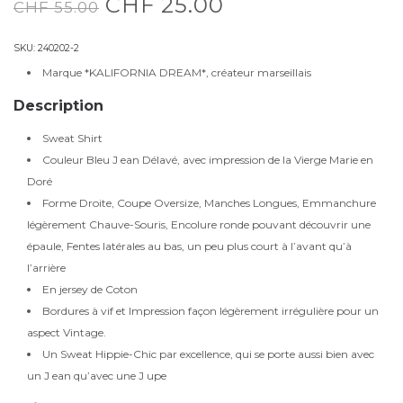
CHF
25.00
CHF
55.00
SKU:
240202-2
Marque *KALIFORNIA DREAM*, créateur marseillais
Description
Sweat Shirt
Couleur Bleu J ean Délavé, avec impression de la Vierge Marie en
Doré
Forme Droite, Coupe Oversize, Manches Longues, Emmanchure
légèrement Chauve-Souris, Encolure ronde pouvant découvrir une
épaule, Fentes latérales au bas, un peu plus court à l’avant qu’à
l’arrière
En jersey de Coton
Bordures à vif et Impression façon légèrement irrégulière pour un
aspect Vintage.
Un Sweat Hippie-Chic par excellence, qui se porte aussi bien avec
un J ean qu’avec une J upe