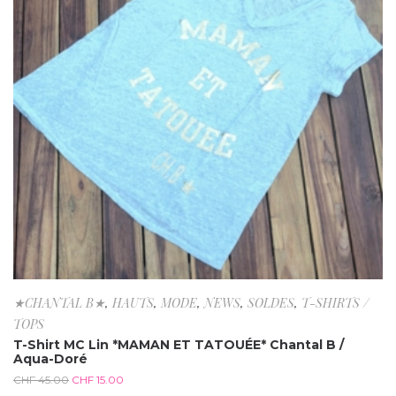
★CHANTAL B★
,
HAUTS
,
MODE
,
NEWS
,
SOLDES
,
T-SHIRTS /
TOPS
T-Shirt MC Lin *MAMAN ET TATOUÉE* Chantal B /
Aqua-Doré
CHF
45.00
CHF
15.00