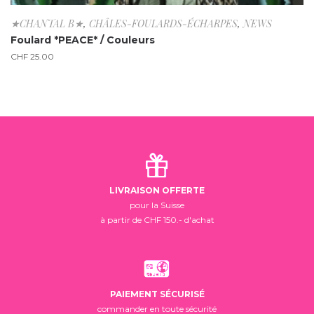
★CHANTAL B★
,
CHÂLES-FOULARDS-ÉCHARPES
,
NEWS
Foulard *PEACE* / Couleurs
CHF
25.00
LIVRAISON OFFERTE
pour la Suisse
à partir de CHF 150.- d'achat
PAIEMENT SÉCURISÉ
commander en toute sécurité