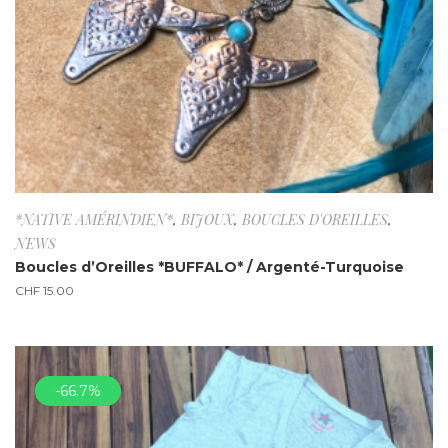
*NATIVE AMÉRINDIEN*
,
BIJOUX
,
BOUCLES D'OREILLES
,
NEWS
Boucles d’Oreilles *BUFFALO* / Argenté-Turquoise
CHF
15.00
-66.7%