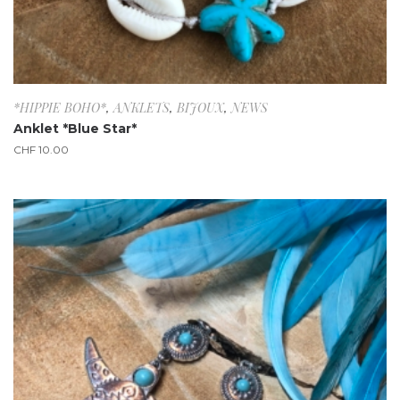
*HIPPIE BOHO*
,
ANKLETS
,
BIJOUX
,
NEWS
Anklet *Blue Star*
CHF
10.00