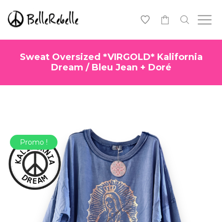
0
Sweat Oversized *VIRGOLD* Kalifornia
Dream / Bleu Jean + Doré
Promo !