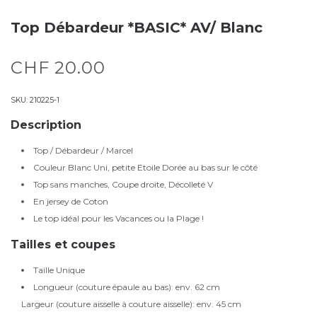
Top Débardeur *BASIC* AV/ Blanc
CHF
20.00
SKU:
210225-1
Description
Top / Débardeur / Marcel
Couleur Blanc Uni, petite Etoile Dorée au bas sur le côté
Top sans manches, Coupe droite, Décolleté V
En jersey de Coton
Le top idéal pour les Vacances ou la Plage !
Tailles et coupes
Taille Unique
Longueur (couture épaule au bas): env. 62 cm
Largeur (couture aisselle à couture aisselle): env. 45 cm