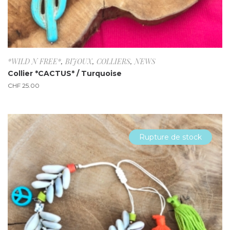
*WILD N FREE*
,
BIJOUX
,
COLLIERS
,
NEWS
Collier *CACTUS* / Turquoise
CHF
25.00
Rupture de stock