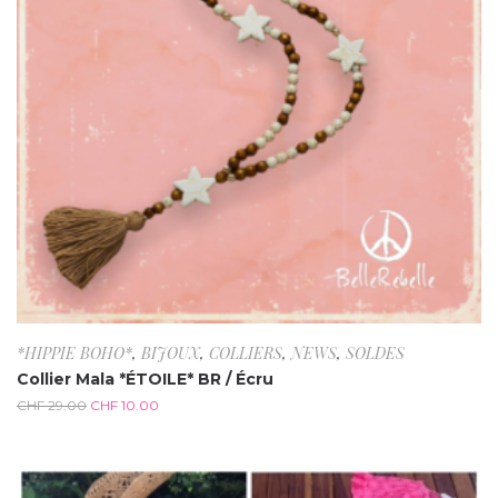
*HIPPIE BOHO*
,
BIJOUX
,
COLLIERS
,
NEWS
,
SOLDES
Collier Mala *ÉTOILE* BR / Écru
CHF
29.00
CHF
10.00