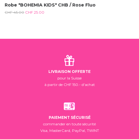
Robe *BOHEMIA KIDS* CHB / Rose Fluo
CHF
45.00
CHF
25.00
LIVRAISON OFFERTE
pour la Suisse
à partir de CHF 150.- d'achat
PAIEMENT SÉCURISÉ
commander en toute sécurité
Visa, MasterCard, PayPal, TWINT