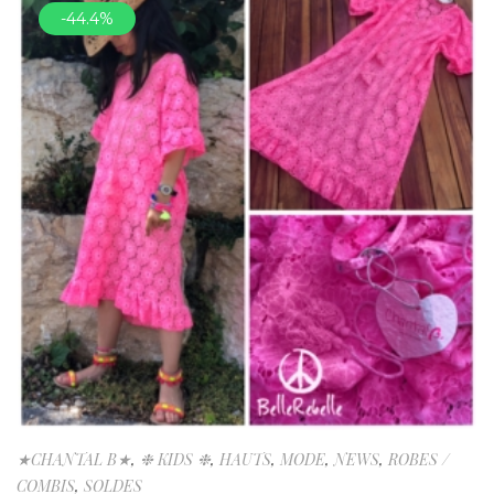
-44.4%
★CHANTAL B★
,
❉ KIDS ❉
,
HAUTS
,
MODE
,
NEWS
,
ROBES /
COMBIS
,
SOLDES