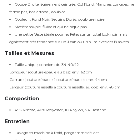
Coupe Droite légèrement ceintrée, Col Rond, Manches Longues, ne
ferme pas, bas arrondi, doublée
Couleur : Fond Noir, Sequins Dorés, doublure noire
Matière souple, fluide et qui ne pique pas
Une petite Veste idéale pour les Fêtes sur un total look noir mais
également très tendance sur un J ean ou un s lim avec des B askets
Tailles et Mesures
Taille Unique, convient du 34-40/42
Longueur (couture épaule au bas): env. 62 cm
Carrure (couture épaule à couture épaule): env. 44 cm
Largeur (couture aisselle à couture aisselle, au dos): env. 48 cm
Composition
45% Viscose, 40% Polyester, 10% Nylon, 5% Elastane
Entretien
Lavage en machine à froid, programme délicat