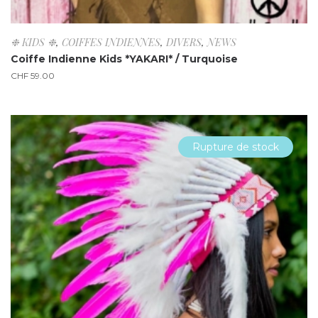
❉ KIDS ❉
,
COIFFES INDIENNES
,
DIVERS
,
NEWS
Coiffe Indienne Kids *YAKARI* / Turquoise
CHF
59.00
Rupture de stock