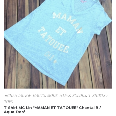
★CHANTAL B★
,
HAUTS
,
MODE
,
NEWS
,
SOLDES
,
T-SHIRTS /
TOPS
T-Shirt MC Lin *MAMAN ET TATOUÉE* Chantal B /
Aqua-Doré