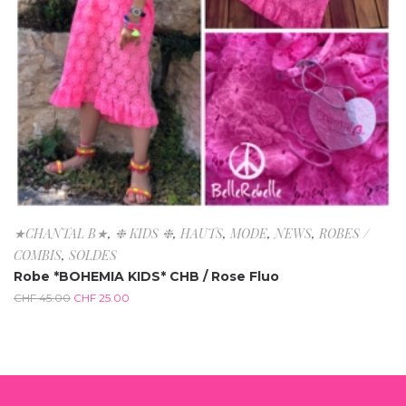
★CHANTAL B★
,
❉ KIDS ❉
,
HAUTS
,
MODE
,
NEWS
,
ROBES /
COMBIS
,
SOLDES
Robe *BOHEMIA KIDS* CHB / Rose Fluo
CHF
45.00
CHF
25.00