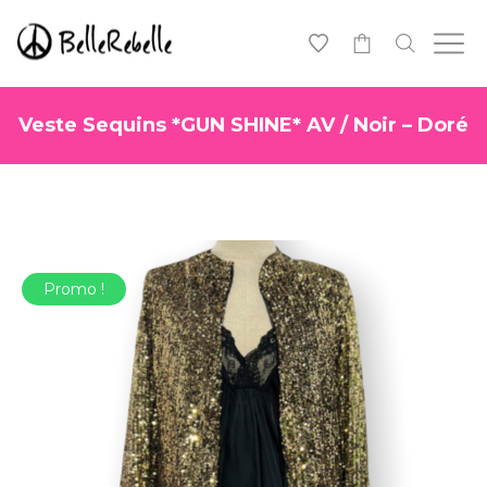
0
Veste Sequins *GUN SHINE* AV / Noir – Doré
Promo !