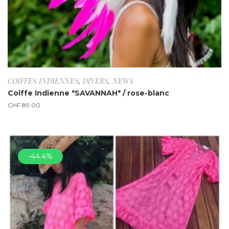
COIFFES INDIENNES
,
DIVERS
,
NEWS
Coiffe Indienne *SAVANNAH* / rose-blanc
CHF
89.00
-44.4%