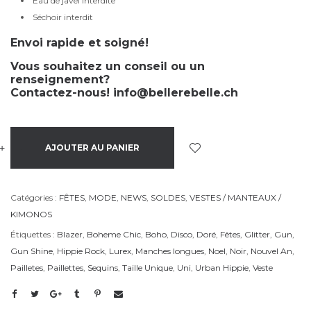
Eau de javel interdite
Séchoir interdit
Envoi rapide et soigné!
Vous souhaitez un conseil ou un
renseignement?
Contactez-nous!
info@bellerebelle.ch
+
-
AJOUTER AU PANIER
Catégories :
FÊTES
,
MODE
,
NEWS
,
SOLDES
,
VESTES / MANTEAUX /
KIMONOS
Étiquettes :
Blazer
,
Boheme Chic
,
Boho
,
Disco
,
Doré
,
Fêtes
,
Glitter
,
Gun
,
Gun Shine
,
Hippie Rock
,
Lurex
,
Manches longues
,
Noel
,
Noir
,
Nouvel An
,
Pailletes
,
Paillettes
,
Sequins
,
Taille Unique
,
Uni
,
Urban Hippie
,
Veste