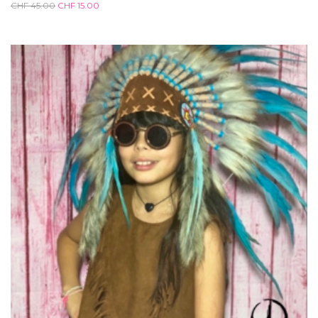
CHF
45.00
CHF
15.00