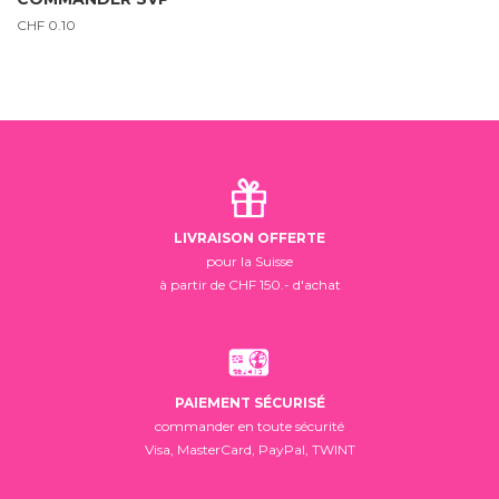
CHF
0.10
LIVRAISON OFFERTE
pour la Suisse
à partir de CHF 150.- d'achat
PAIEMENT SÉCURISÉ
commander en toute sécurité
Visa, MasterCard, PayPal, TWINT