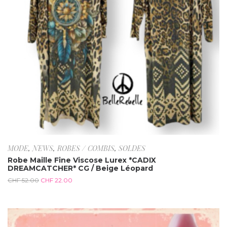
MODE
,
NEWS
,
ROBES / COMBIS
,
SOLDES
Robe Maille Fine Viscose Lurex *CADIX
DREAMCATCHER* CG / Beige Léopard
CHF
52.00
CHF
22.00