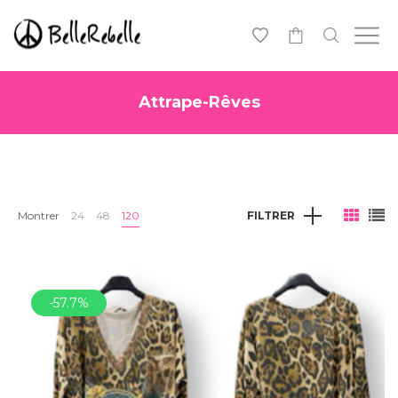
0
Attrape-Rêves
Montrer
24
48
120
FILTRER
-57.7%