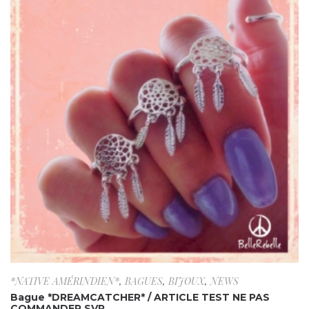
*NATIVE AMÉRINDIEN*
,
BAGUES
,
BIJOUX
,
NEWS
Bague *DREAMCATCHER* / ARTICLE TEST NE PAS
COMMANDER SVP