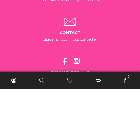
CONTACT
cliquer ici pour nous contacter
RÉSEAUX SOCIAUX
0
suivez-nous!
2025 BelleRebelle.ch |
Conditions générales de vente
|
Mentions légales
|