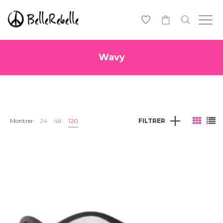
0
Wavy
Montrer
24
48
120
FILTRER