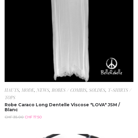
HAUTS
,
MODE
,
NEWS
,
ROBES / COMBIS
,
SOLDES
,
T-SHIRTS /
TOPS
Robe Caraco Long Dentelle Viscose *LOVA* JSM /
Blanc
CHF
35.00
CHF
17.50