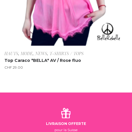
HAUTS
,
MODE
,
NEWS
,
T-SHIRTS / TOPS
Top Caraco *BELLA* AV / Rose fluo
CHF
29.00
LIVRAISON OFFERTE
pour la Suisse