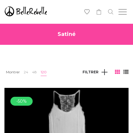
0
Satiné
Montrer
24
48
120
FILTRER
-50%