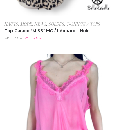
HAUTS
,
MODE
,
NEWS
,
SOLDES
,
T-SHIRTS / TOPS
Top Caraco *MISS* MC / Léopard – Noir
CHF
25.00
CHF
10.00