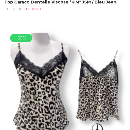
Top Caraco Dentelle Viscose *KIM* JSM / Bleu Jean
CHF
29.00
CHF
12.00
-60%