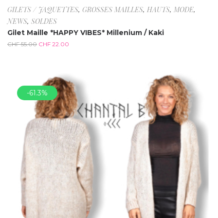
GILETS / JAQUETTES
,
GROSSES MAILLES
,
HAUTS
,
MODE
,
NEWS
,
SOLDES
Gilet Maille *HAPPY VIBES* Millenium / Kaki
CHF
55.00
CHF
22.00
-61.3%