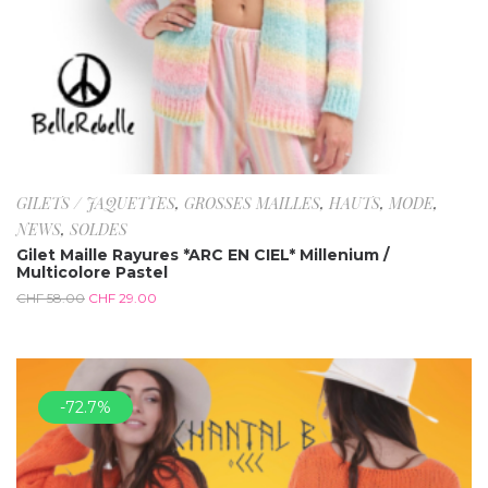
GILETS / JAQUETTES
,
GROSSES MAILLES
,
HAUTS
,
MODE
,
NEWS
,
SOLDES
Gilet Maille Rayures *ARC EN CIEL* Millenium /
Multicolore Pastel
CHF
58.00
CHF
29.00
-72.7%