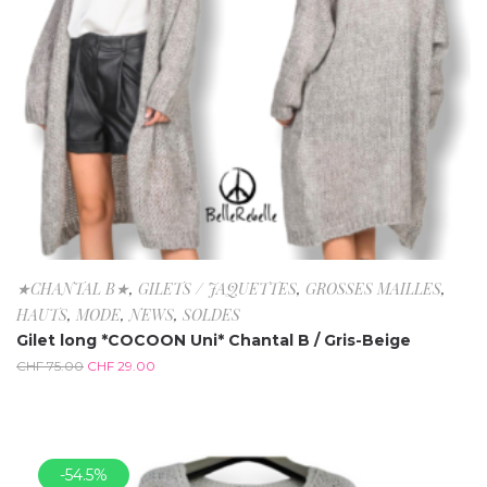
★CHANTAL B★
,
GILETS / JAQUETTES
,
GROSSES MAILLES
,
HAUTS
,
MODE
,
NEWS
,
SOLDES
Gilet long *COCOON Uni* Chantal B / Gris-Beige
CHF
75.00
CHF
29.00
-54.5%