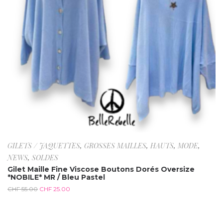
GILETS / JAQUETTES
,
GROSSES MAILLES
,
HAUTS
,
MODE
,
NEWS
,
SOLDES
Gilet Maille Fine Viscose Boutons Dorés Oversize
*NOBILE* MR / Bleu Pastel
CHF
55.00
CHF
25.00