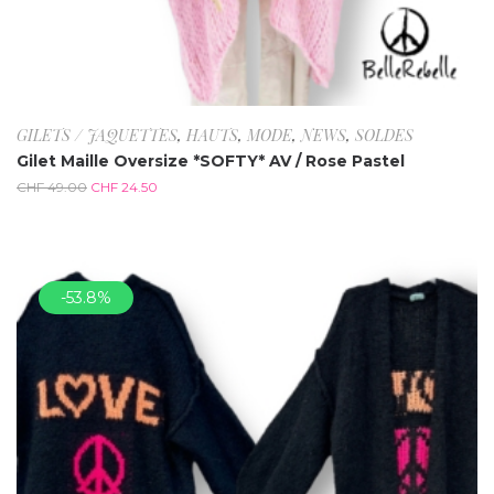
GILETS / JAQUETTES
,
HAUTS
,
MODE
,
NEWS
,
SOLDES
Gilet Maille Oversize *SOFTY* AV / Rose Pastel
CHF
49.00
CHF
24.50
-53.8%