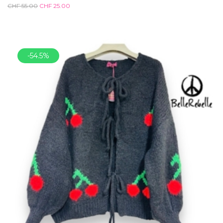
CHF
55.00
CHF
25.00
-54.5%