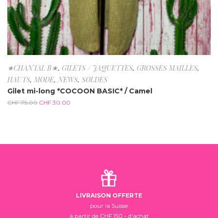
★CHANTAL B★
,
GILETS / JAQUETTES
,
GROSSES MAILLES
,
HAUTS
,
MODE
,
NEWS
,
SOLDES
Gilet mi-long *COCOON BASIC* / Camel
CHF
75.00
CHF
30.00
LIVRAISON OFFERTE
pour la Suisse
à partir de CHF 150.- d'achat