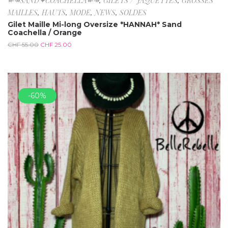
↞↠SAND✦COACHELLA↞↠
,
GILETS / JAQUETTES
,
GROSSES
MAILLES
,
HAUTS
,
MODE
,
NEWS
,
SOLDES
Gilet Maille Mi-long Oversize *HANNAH* Sand
Coachella / Orange
CHF
55.00
CHF
25.00
-60%