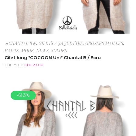
★CHANTAL B★
,
GILETS / JAQUETTES
,
GROSSES MAILLES
,
HAUTS
,
MODE
,
NEWS
,
SOLDES
Gilet long *COCOON Uni* Chantal B / Ecru
CHF
75.00
CHF
29.00
-61.3%