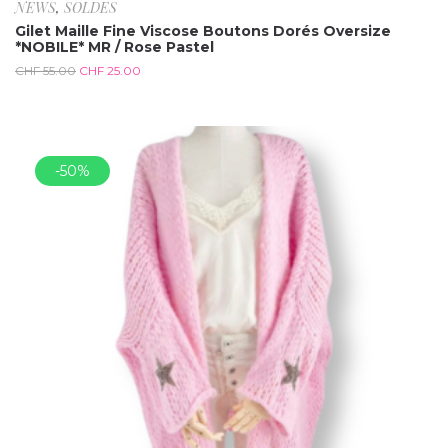
NEWS
,
SOLDES
Gilet Maille Fine Viscose Boutons Dorés Oversize
*NOBILE* MR / Rose Pastel
CHF
55.00
CHF
25.00
-50%