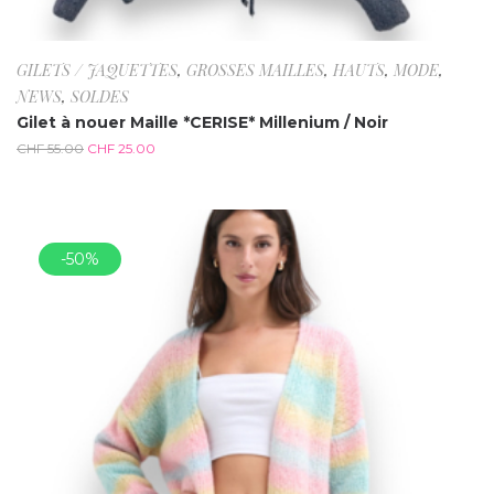
GILETS / JAQUETTES
,
GROSSES MAILLES
,
HAUTS
,
MODE
,
NEWS
,
SOLDES
Gilet à nouer Maille *CERISE* Millenium / Noir
CHF
55.00
CHF
25.00
-50%