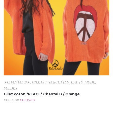
★CHANTAL B★
,
GILETS / JAQUETTES
,
HAUTS
,
MODE
,
SOLDES
Gilet coton *PEACE* Chantal B / Orange
CHF
55.00
CHF
15.00