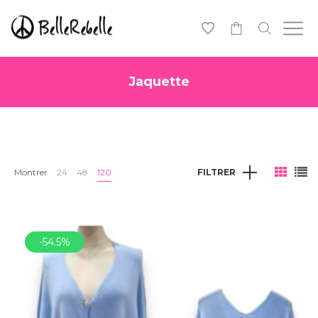
0
Jaquette
Montrer
24
48
120
FILTRER
-54.5%