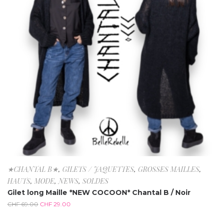
★CHANTAL B★
,
GILETS / JAQUETTES
,
GROSSES MAILLES
,
HAUTS
,
MODE
,
NEWS
,
SOLDES
Gilet long Maille *NEW COCOON* Chantal B / Noir
CHF
69.00
CHF
29.00