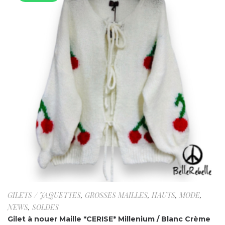
GILETS / JAQUETTES
,
GROSSES MAILLES
,
HAUTS
,
MODE
,
NEWS
,
SOLDES
Gilet à nouer Maille *CERISE* Millenium / Blanc Crème