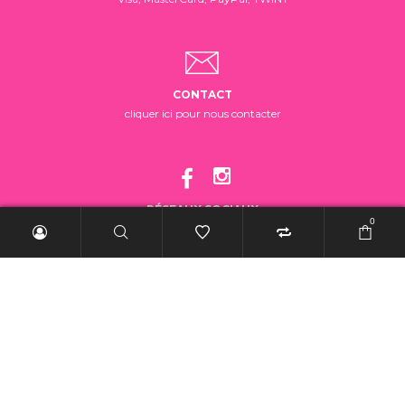
CONTACT
cliquer ici pour nous contacter
RÉSEAUX SOCIAUX
0
suivez-nous!
2025 BelleRebelle.ch |
Conditions générales de vente
|
Mentions légales
|