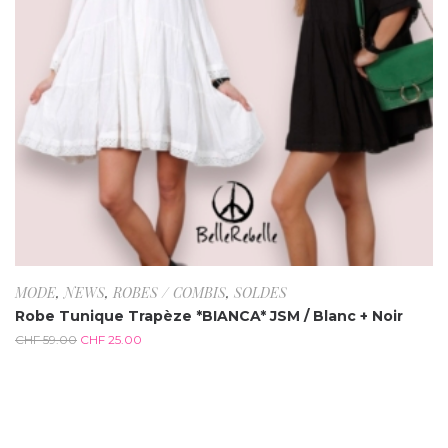
MODE
,
NEWS
,
ROBES / COMBIS
,
SOLDES
Robe Tunique Trapèze *BIANCA* JSM / Blanc + Noir
CHF
59.00
CHF
25.00