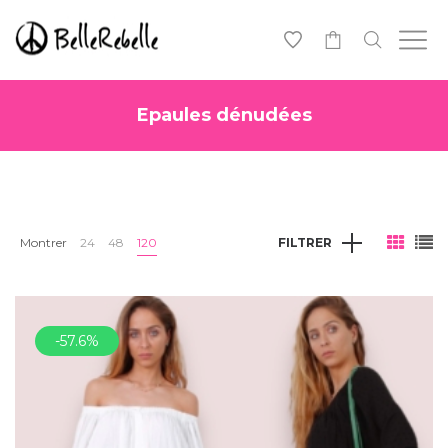
0
Epaules dénudées
Montrer
24
48
120
FILTRER
-57.6%