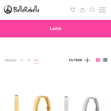
0
Lune
Montrer
24
48
120
FILTRER