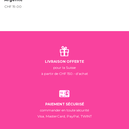
CHF
19.00
LIVRAISON OFFERTE
pour la Suisse
à partir de CHF 150.- d'achat
PAIEMENT SÉCURISÉ
commander en toute sécurité
Visa, MasterCard, PayPal, TWINT