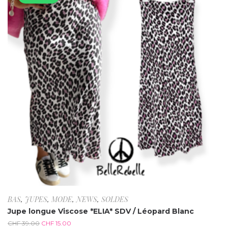
BAS
,
JUPES
,
MODE
,
NEWS
,
SOLDES
Jupe longue Viscose *ELIA* SDV / Léopard Blanc
CHF
39.00
CHF
15.00