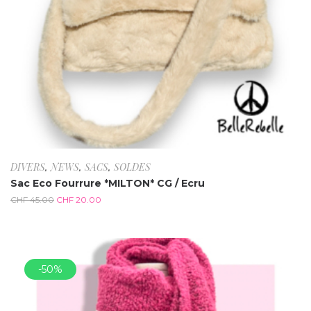
DIVERS
,
NEWS
,
SACS
,
SOLDES
Sac Eco Fourrure *MILTON* CG / Ecru
CHF
45.00
CHF
20.00
-50%