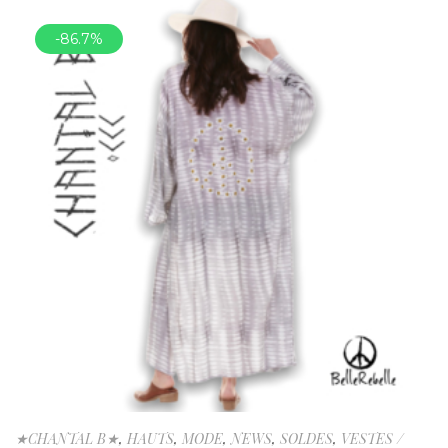
-86.7%
★CHANTAL B★
,
HAUTS
,
MODE
,
NEWS
,
SOLDES
,
VESTES /