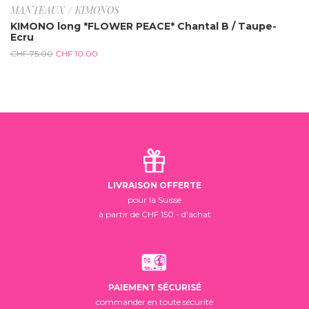
MANTEAUX / KIMONOS
KIMONO long *FLOWER PEACE* Chantal B / Taupe-
Ecru
CHF
75.00
CHF
10.00
LIVRAISON OFFERTE
pour la Suisse
à partir de CHF 150.- d'achat
PAIEMENT SÉCURISÉ
commander en toute sécurité