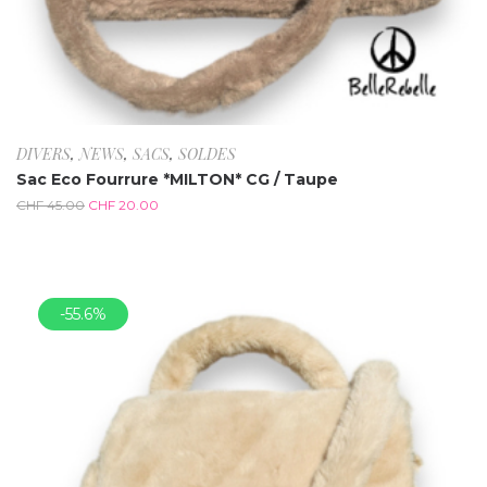
DIVERS
,
NEWS
,
SACS
,
SOLDES
Sac Eco Fourrure *MILTON* CG / Taupe
CHF
45.00
CHF
20.00
-55.6%