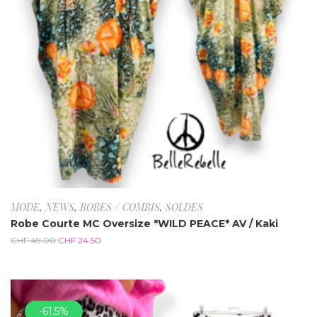
MODE
,
NEWS
,
ROBES / COMBIS
,
SOLDES
Robe Courte MC Oversize *WILD PEACE* AV / Kaki
CHF
49.00
CHF
24.50
-61.5%