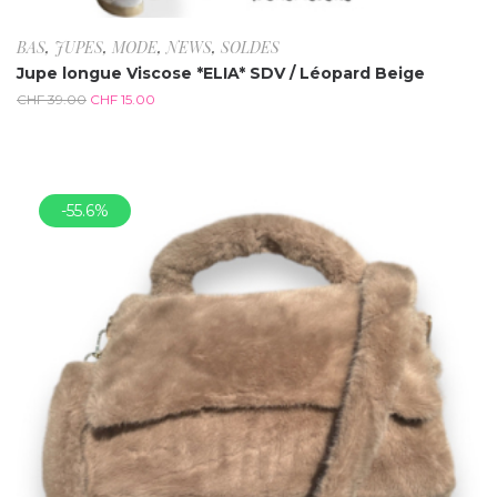
BAS
,
JUPES
,
MODE
,
NEWS
,
SOLDES
Jupe longue Viscose *ELIA* SDV / Léopard Beige
CHF
39.00
CHF
15.00
-55.6%