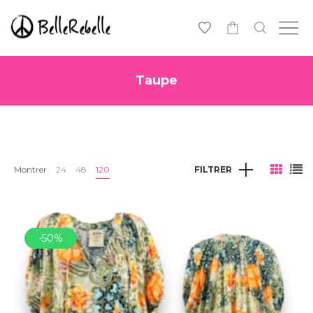
0
Taupe
Montrer
24
48
120
FILTRER
-50%