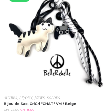
AUTRES
,
BIJOUX
,
NEWS
,
SOLDES
Bijou de Sac, GriGri *CHAT* VM / Beige
CHF
22.00
CHF
8.00