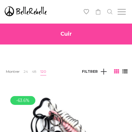
0
Cuir
Montrer
24
48
120
FILTRER
-63.6%