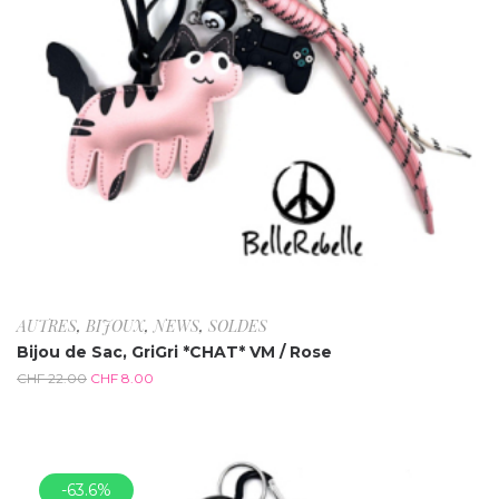
AUTRES
,
BIJOUX
,
NEWS
,
SOLDES
Bijou de Sac, GriGri *CHAT* VM / Rose
CHF
22.00
CHF
8.00
-63.6%