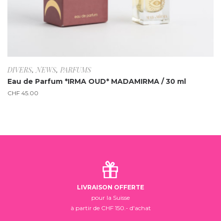
DIVERS
,
NEWS
,
PARFUMS
Eau de Parfum *IRMA OUD* MADAMIRMA / 30 ml
CHF
45.00
LIVRAISON OFFERTE
pour la Suisse
à partir de CHF 150.- d'achat