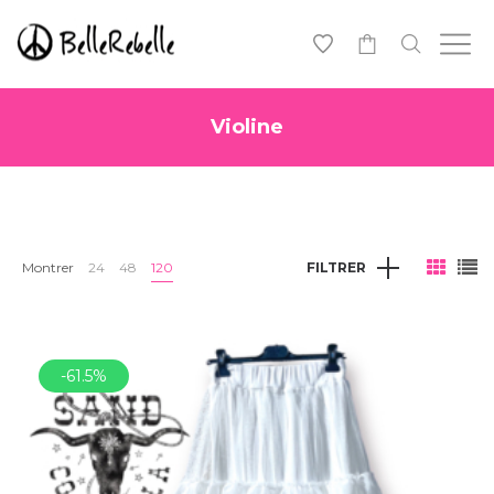
0
Violine
Montrer
24
48
120
FILTRER
-61.5%