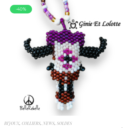
-40%
BIJOUX
,
COLLIERS
,
NEWS
,
SOLDES