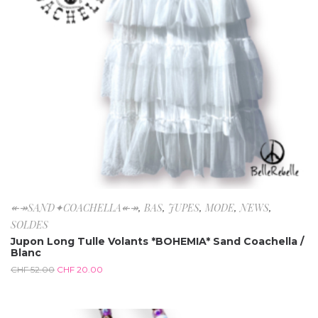
↞↠SAND✦COACHELLA↞↠
,
BAS
,
JUPES
,
MODE
,
NEWS
,
SOLDES
Jupon Long Tulle Volants *BOHEMIA* Sand Coachella /
Blanc
CHF
52.00
CHF
20.00