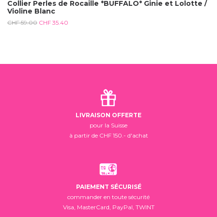
Collier Perles de Rocaille *BUFFALO* Ginie et Lolotte /
Violine Blanc
CHF
59.00
CHF
35.40
LIVRAISON OFFERTE
pour la Suisse
à partir de CHF 150.- d'achat
PAIEMENT SÉCURISÉ
commander en toute sécurité
Visa, MasterCard, PayPal, TWINT